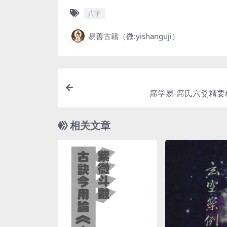
八字
易善古籍（微:yishanguji）
席学易-席氏六爻精要秘
相关文章