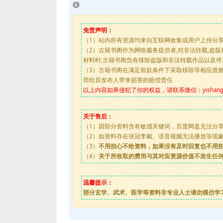
免责声明：
（1）站内所有资源均来自互联网收集或用户上传分
（2）古籍书阁作为网络服务提供者,对非法转载,盗
材料时,古籍书阁负有移除盗版和非法转载作品以及
（3）古籍书阁在满足前款条件下采取移除等相应措
而给原发布人带来损害的赔偿责任
以上内容如果侵犯了你的权益，请联系微信：yishanguji
关于售后：
（1）因部分资料含有敏感关键词，百度网盘无法分
（2）如资料存在张冠李戴、语音视频无法播放等现象，都
（3）
不用担心不给资料，如果没有及时回复也不用
（4）
关于所收取的费用与其对应资源价值不发生任
温馨提示：
部分玄学、武术、医学等资料非专业人士请勿模仿学