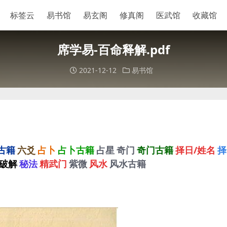
标签云
易书馆
易玄阁
修真阁
医武馆
收藏馆
席学易-百命释解.pdf
2021-12-12
易书馆
古籍
六爻
占卜
占卜古籍
占星
奇门
奇门古籍
择日/姓名
择
破解
秘法
精武门
紫微
风水
风水古籍