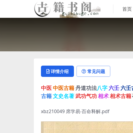
首页
详情介绍
常见问题
中医
中医古籍
丹道功法
八字
六壬
六壬
古籍
文史名著
武功气功
相术
相术古籍
xbz210049 席学易-百命释解.pdf