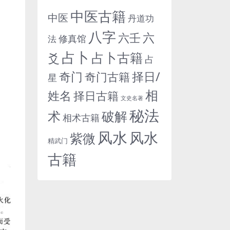
中医古籍
中医
丹道功
八字
六
六壬
修真馆
法
占卜
占卜古籍
爻
占
奇门
择日/
奇门古籍
星
相
姓名
择日古籍
文史名著
秘法
术
破解
相术古籍
风水
风水
紫微
精武门
古籍