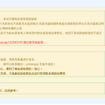
享，本站不拥有此类资源的版权
版行为的发生不具备充分监控能力.但是当版权拥有者提出侵权指控并出示充分版权证明
停止继续传播的义务
施后不为此向原发布人承担违约责任或其他法律责任，包括不承担因侵权指控不成立
 qq:122593197 我们将尽快处理
享链接，请联系客服进行发送；
可以联系微信：yishanguji 无条件退款！
担心，看到了都会发给您的！放心！
何关系，只是象征的收取站点运行所消耗各项综合费用
习，仅供参考！