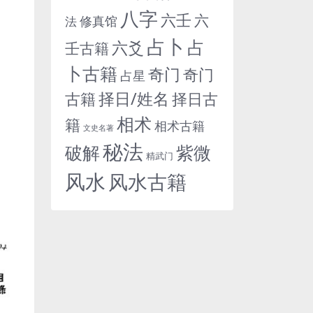
八字
六壬
六
修真馆
法
占卜
占
六爻
壬古籍
卜古籍
奇门
奇门
占星
择日/姓名
古籍
择日古
相术
籍
相术古籍
文史名著
秘法
紫微
破解
精武门
风水
风水古籍