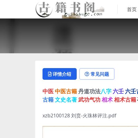
首页
详情介绍
常见问题
中医
中医古籍
丹道功法
八字
六壬
六壬
古籍
文史名著
武功气功
相术
相术古籍
xzb2100128 刘贲-火珠林评注.pdf