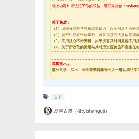
以上内容如果侵犯了你的权益，请联系微信：yishanguji
关于售后：
（1）因部分资料含有敏感关键词，百度网盘无法分
（2）如资料存在张冠李戴、语音视频无法播放等现象，都
（3）
不用担心不给资料，如果没有及时回复也不用
（4）
关于所收取的费用与其对应资源价值不发生任
温馨提示：
部分玄学、武术、医学等资料非专业人士请勿模仿学
占卜
易善古籍（微:yishanguji）