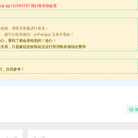
 qq:122593197 我们将尽快处理
享链接，请联系客服进行发送；
可以联系微信：yishanguji 无条件退款！
担心，看到了都会发给您的！放心！
何关系，只是象征的收取站点运行所消耗各项综合费用
习，仅供参考！
上一篇
下一篇