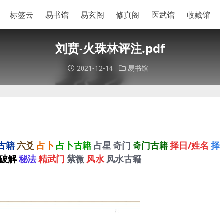
标签云
易书馆
易玄阁
修真阁
医武馆
收藏馆
刘贲-火珠林评注.pdf
2021-12-14
易书馆
古籍
六爻
占卜
占卜古籍
占星
奇门
奇门古籍
择日/姓名
择
破解
秘法
精武门
紫微
风水
风水古籍