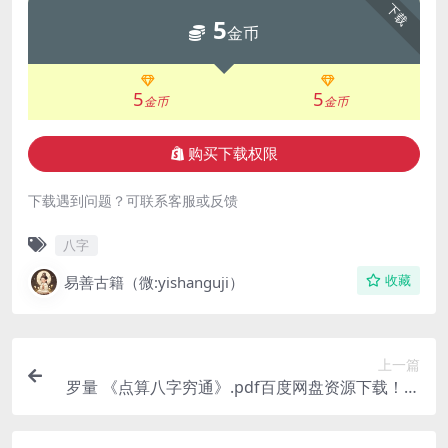
下载
5
金币
5
5
金币
金币
购买下载权限
下载遇到问题？可联系客服或反馈
八字
易善古籍（微:yishanguji）
收藏
上一篇
罗量 《点算八字穷通》.pdf百度网盘资源下载！古
籍网 古籍书阁，国学资源网，易善医书