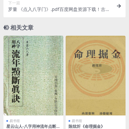
下一篇
罗量 《点入八字门》.pdf百度网盘资源下载！古籍
网 古籍书阁，国学资源网，易善医书
相关文章
易书馆
易书馆
星云山人-八字用神流年点断真
陈炫圻《命理掘金》