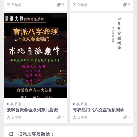
诀.pdf
5 年前
9
3 年前
9
易书馆
易书馆
景飒盲派命理系列东北盲派巅
青衣易门《六爻星宿预测学》
峰秘技
百度网盘下载
3 年前
7
2 年前
7
扫一扫添加客服微信：