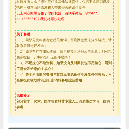
向原发布人承担违约责任或其他法律责任，包括不承担因侵权
指控不成立而给原发布人带来损害的赔偿责任
以上内容如果侵犯了你的权益，请联系微信：yishanguji
qq:122593197 我们将尽快处理
关于售后：
（1）因部分资料含有敏感关键词，百度网盘无法分享链接，请
联系客服进行发送；
（2）如资料存在张冠李戴、语音视频无法播放等现象，都可以
联系微信：yishanguji 无条件退款！
（3）
不用担心不给资料，如果没有及时回复也不用担心，看到
了都会发给您的！放心！
（4）
关于所收取的费用与其对应资源价值不发生任何关系，只
是象征的收取站点运行所消耗各项综合费用
温馨提示：
部分玄学、武术、医学等资料非专业人士请勿模仿学习，仅供
参考！