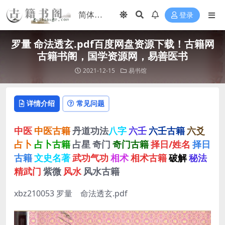
登录
罗量 命法透玄.pdf百度网盘资源下载！古籍网
古籍书阁，国学资源网，易善医书
2021-12-15
易书馆
详情介绍
常见问题
中医
中医古籍
丹道功法
八字
六壬
六壬古籍
六爻
占卜
占卜古籍
占星
奇门
奇门古籍
择日/姓名
择日
古籍
文史名著
武功气功
相术
相术古籍
破解
秘法
精武门
紫微
风水
风水古籍
xbz210053 罗量 命法透玄.pdf