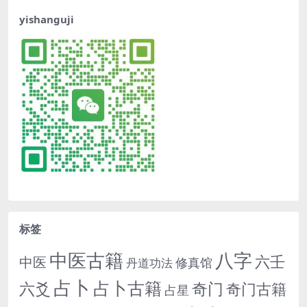
yishanguji
标签
中医古籍
八字
六壬
中医
修真馆
丹道功法
占卜
占卜古籍
六爻
奇门
奇门古籍
占星