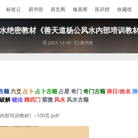
标签云
易书馆
易玄阁
修真阁
医武馆
收藏馆
水绝密教材《善天道杨公风水内部培训教材》–
2021-12-16
易书馆
古籍
六爻
占卜
占卜古籍
占星
奇门
奇门古籍
择日/姓名
择
破解
秘法
精武门
紫微
风水
风水古籍
培训教材》–100页.pdf