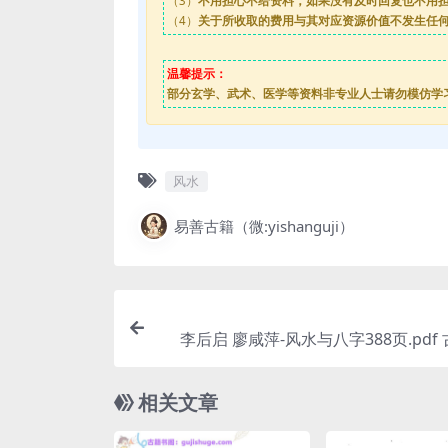
（3）
不用担心不给资料，如果没有及时回复也不用
（4）
关于所收取的费用与其对应资源价值不发生任
温馨提示：
部分玄学、武术、医学等资料非专业人士请勿模仿学
风水
易善古籍（微:yishanguji）
李后启 廖咸萍-风水与八字388页.pdf
绝世宝典 百度云网盘资
相关文章