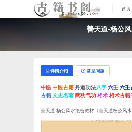
首页
善天道-杨公风
详情介绍
常见问题
中医
中医古籍
丹道功法
八字
六壬
六壬
古籍
文史名著
武功气功
相术
相术古籍
善天道-杨公风水绝密教材《善天道杨公风水内部