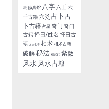
八字
六壬
六
修真馆
法
占卜
占
六爻
壬古籍
卜古籍
奇门
奇门
占星
择日/姓名
古籍
择日古
相术
籍
相术古籍
文史名著
秘法
紫微
破解
精武门
风水
风水古籍