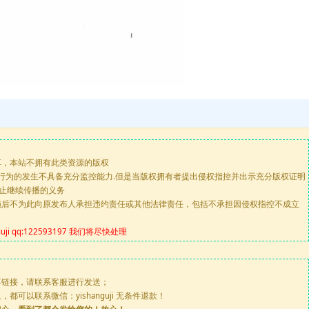
享，本站不拥有此类资源的版权
版行为的发生不具备充分监控能力.但是当版权拥有者提出侵权指控并出示充分版权证明
停止继续传播的义务
施后不为此向原发布人承担违约责任或其他法律责任，包括不承担因侵权指控不成立
 qq:122593197 我们将尽快处理
享链接，请联系客服进行发送；
可以联系微信：yishanguji 无条件退款！