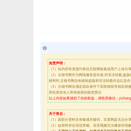
免责声明：
（1）站内所有资源均来自互联网收集或用户上传分
（2）古籍书阁作为网络服务提供者,对非法转载,盗
材料时,古籍书阁负有移除盗版和非法转载作品以及
（3）古籍书阁在满足前款条件下采取移除等相应措
而给原发布人带来损害的赔偿责任
以上内容如果侵犯了你的权益，请联系微信：yishanguji
关于售后：
（1）因部分资料含有敏感关键词，百度网盘无法分
（2）如资料存在张冠李戴、语音视频无法播放等现象，都