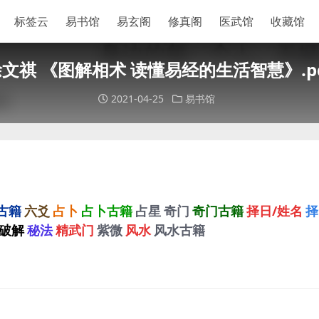
标签云
易书馆
易玄阁
修真阁
医武馆
收藏馆
文祺 《图解相术 读懂易经的生活智慧》.p
2021-04-25
易书馆
古籍
六爻
占卜
占卜古籍
占星
奇门
奇门古籍
择日/姓名
择
破解
秘法
精武门
紫微
风水
风水古籍