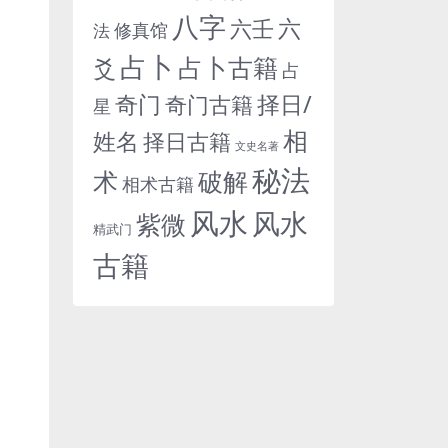
八字
六
六壬
修真馆
法
占卜
占卜古籍
爻
占
奇门
择日/
奇门古籍
星
相
姓名
择日古籍
文史名著
秘法
术
破解
相术古籍
风水
风水
紫微
精武门
古籍