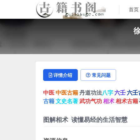
首页
徐
详情介绍
常见问题
中医
中医古籍
丹道功法
八字
六壬
六壬
古籍
文史名著
武功气功
相术
相术古籍
图解相术 读懂易经的生活智慧