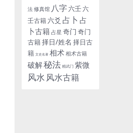
八字
六壬
六
修真馆
法
占卜
占
六爻
壬古籍
卜古籍
奇门
奇门
占星
择日/姓名
古籍
择日古
相术
籍
相术古籍
文史名著
秘法
紫微
破解
精武门
风水
风水古籍