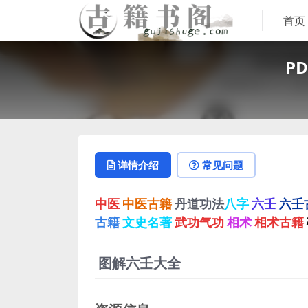
首页
P
详情介绍
常见问题
中医
中医古籍
丹道功法
八字
六壬
六壬
古籍
文史名著
武功气功
相术
相术古籍
图解六壬大全