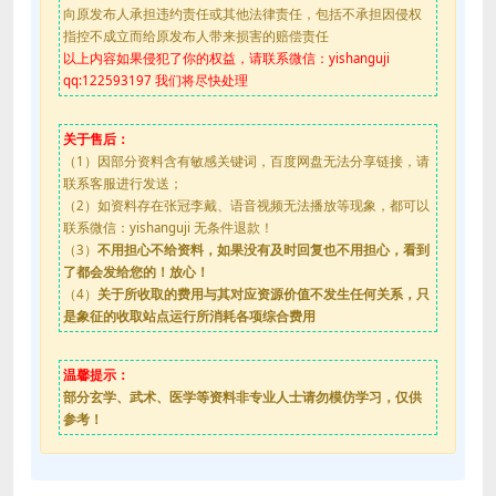
向原发布人承担违约责任或其他法律责任，包括不承担因侵权
指控不成立而给原发布人带来损害的赔偿责任
以上内容如果侵犯了你的权益，请联系微信：yishanguji
qq:122593197 我们将尽快处理
关于售后：
（1）因部分资料含有敏感关键词，百度网盘无法分享链接，请
联系客服进行发送；
（2）如资料存在张冠李戴、语音视频无法播放等现象，都可以
联系微信：yishanguji 无条件退款！
（3）
不用担心不给资料，如果没有及时回复也不用担心，看到
了都会发给您的！放心！
（4）
关于所收取的费用与其对应资源价值不发生任何关系，只
是象征的收取站点运行所消耗各项综合费用
温馨提示：
部分玄学、武术、医学等资料非专业人士请勿模仿学习，仅供
参考！