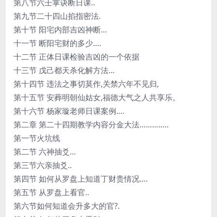
第八节六壬掌诀断日课..
第九节二十四山掐指密法.
第十节 阳宅内部吉凶神断…
十一节 断阳宅财的多少….
十二节 正体日课检验吉凶的一个依据
十三节 戊己都天杀化解方法…
第十四节 违法之事切莫作,关禁六年不见归,
第十五节 安葬明朝仙姑女,福德大气之人共享乐。
第十六节 杨家璇老师日课案例….
第二章 第二十四期教学内容分金大法…………..
第一节火坑线
第二节 六神抽爻…
第三节六亲抽爻..
第四节 如何从罗盘上知道丁财贵情况….
第五节 从罗盘上看官..
第六节如何知道会升多大的官?.