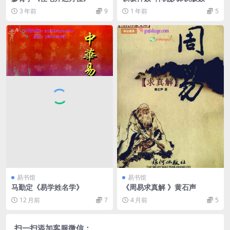
3 年前
9
1 年前
5
易书馆
易书馆
马勤定《易学姓名学》
《周易求真解 》黄石声
12 月前
7
4 月前
5
扫一扫添加客服微信：