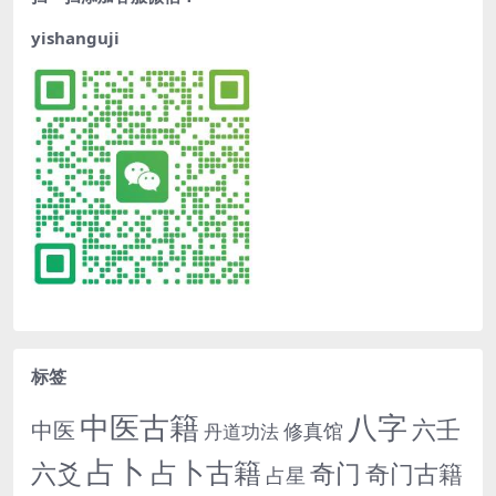
yishanguji
标签
中医古籍
八字
六壬
中医
修真馆
丹道功法
占卜
占卜古籍
六爻
奇门
奇门古籍
占星