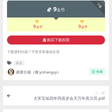
下载
9
金币
9
9
金币
金币
购买下载权限
下载遇到问题？可联系客服或反馈
风水
易善古籍（微:yishanguji）
收藏
上一篇
大宋宝祐四年丙辰岁会天万年具注历.pdf