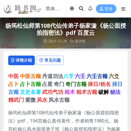
登录
杨筠松仙师第108代仙传弟子杨家漩《杨公面授
掐指密法》pdf 百度云
2021-12-28
易书馆
详情介绍
常见问题
中医
中医古籍
丹道功法
八字
六壬
六壬古籍
六爻
占卜
占卜古籍
占星
奇门
奇门古籍
择日/姓名
择日
古籍
文史名著
武功气功
相术
相术古籍
破解
秘法
精武门
紫微
风水
风水古籍
杨筠松仙师第108代仙传弟子杨家漩《杨公面授掐指密
法》pdf，194页杨公真传著作，作者销售1980元。杨
筠松杨公风水面授弟子班《杨公面授掐指密法》为杨家