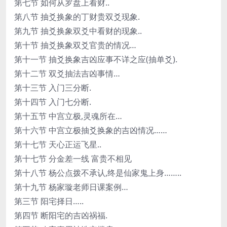
第七节 如何从罗盘上看财..
第八节 抽爻换象的丁财贵双爻现象.
第九节 抽爻换象双爻中看财的现象..
第十节 抽爻换象双爻官贵的情况…
第十一节 抽爻换象吉凶应事不详之应(抽单爻).
第十二节 双爻抽法吉凶事情…
第十三节 入门三分断.
第十四节 入门七分断.
第十五节 中宫立极,灵魂所在…
第十六节 中宫立极抽爻换象的吉凶情况……
第十七节 天心正运飞星..
第十七节 分金差一线 富贵不相见
第十八节 杨公点拨不承认,终是仙家鬼上身……..
第十九节 杨家璇老师日课案例…
第三节 阳宅择日…..
第四节 断阳宅的吉凶祸福.