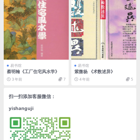
易书馆
易书馆
蔡明翰《工厂住宅风水学》
紫微杨 《术数述异》
3 年前
7
4 年前
5
扫一扫添加客服微信：
yishanguji