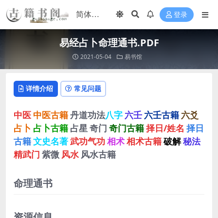
登录
易经占卜命理通书.PDF
2021-05-04
易书馆
详情介绍
常见问题
中医
中医古籍
丹道功法
八字
六壬
六壬古籍
六爻
占卜
占卜古籍
占星
奇门
奇门古籍
择日/姓名
择日
古籍
文史名著
武功气功
相术
相术古籍
破解
秘法
精武门
紫微
风水
风水古籍
命理通书
资源信息