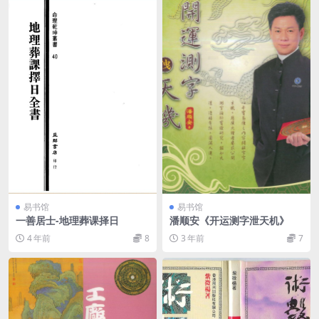
易书馆
易书馆
一善居士-地理葬课择日
潘顺安《开运测字泄天机》
4 年前
8
3 年前
7