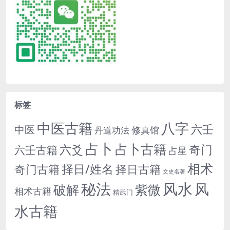
标签
中医古籍
八字
六壬
中医
修真馆
丹道功法
占卜
占卜古籍
六爻
奇门
六壬古籍
占星
相术
择日/姓名
奇门古籍
择日古籍
文史名著
秘法
风水
风
紫微
破解
相术古籍
精武门
水古籍