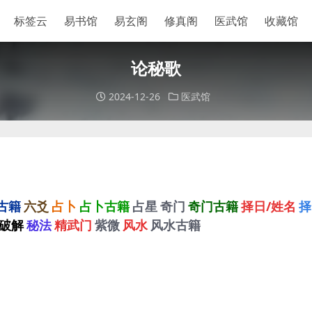
标签云
易书馆
易玄阁
修真阁
医武馆
收藏馆
论秘歌
2024-12-26
医武馆
古籍
六爻
占卜
占卜古籍
占星
奇门
奇门古籍
择日/姓名
择
破解
秘法
精武门
紫微
风水
风水古籍