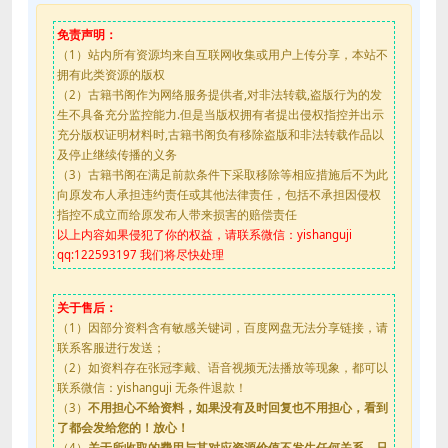
免责声明：
（1）站内所有资源均来自互联网收集或用户上传分享，本站不
拥有此类资源的版权
（2）古籍书阁作为网络服务提供者,对非法转载,盗版行为的发
生不具备充分监控能力.但是当版权拥有者提出侵权指控并出示
充分版权证明材料时,古籍书阁负有移除盗版和非法转载作品以
及停止继续传播的义务
（3）古籍书阁在满足前款条件下采取移除等相应措施后不为此
向原发布人承担违约责任或其他法律责任，包括不承担因侵权
指控不成立而给原发布人带来损害的赔偿责任
以上内容如果侵犯了你的权益，请联系微信：yishanguji
qq:122593197 我们将尽快处理
关于售后：
（1）因部分资料含有敏感关键词，百度网盘无法分享链接，请
联系客服进行发送；
（2）如资料存在张冠李戴、语音视频无法播放等现象，都可以
联系微信：yishanguji 无条件退款！
（3）
不用担心不给资料，如果没有及时回复也不用担心，看到
了都会发给您的！放心！
（4）
关于所收取的费用与其对应资源价值不发生任何关系，只