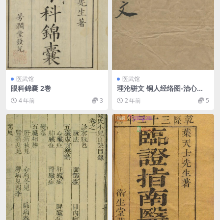
医武馆
医武馆
眼科錦嚢 2巻
理沦骈文 铜人经络图-治心病
方附
4 年前
3
2 年前
5