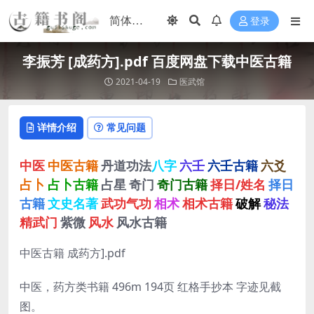
登录
李振芳 [成药方].pdf 百度网盘下载中医古籍
2021-04-19
医武馆
详情介绍
常见问题
中医
中医古籍
丹道功法
八字
六壬
六壬古籍
六爻
占卜
占卜古籍
占星
奇门
奇门古籍
择日/姓名
择日
古籍
文史名著
武功气功
相术
相术古籍
破解
秘法
精武门
紫微
风水
风水古籍
中医古籍 成药方].pdf
中医，药方类书籍 496m 194页 红格手抄本 字迹见截
图。