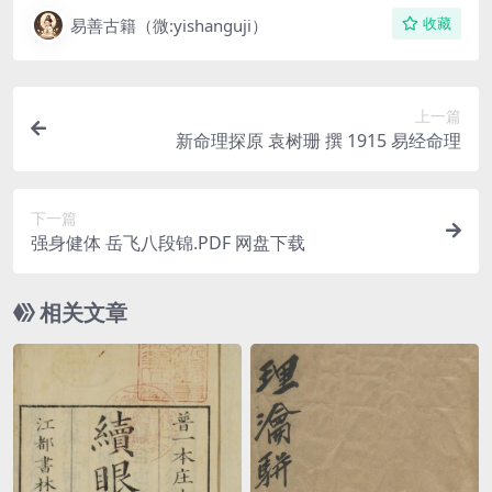
易善古籍（微:yishanguji）
收藏
上一篇
新命理探原 袁树珊 撰 1915 易经命理
下一篇
强身健体 岳飞八段锦.PDF 网盘下载
相关文章