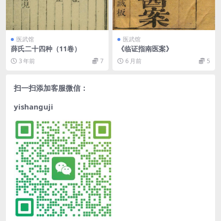
医武馆
医武馆
薛氏二十四种（11卷）
《临证指南医案》
3 年前
7
6 月前
5
扫一扫添加客服微信：
yishanguji