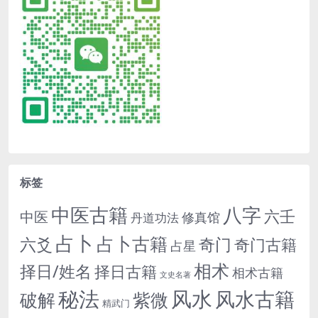
标签
中医古籍
八字
六壬
中医
修真馆
丹道功法
占卜
占卜古籍
六爻
奇门
奇门古籍
占星
相术
择日/姓名
择日古籍
相术古籍
文史名著
秘法
风水
风水古籍
紫微
破解
精武门