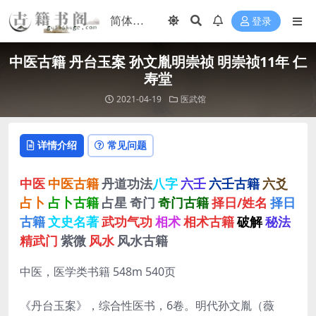
登录
中医古籍 丹台玉案 孙文胤明崇祯 明崇祯11年 仁
寿堂
2021-04-19
医武馆
详情介绍
常见问题
中医
中医古籍
丹道功法
八字
六壬
六壬古籍
六爻
占卜
占卜古籍
占星
奇门
奇门古籍
择日/姓名
择日
古籍
文史名著
武功气功
相术
相术古籍
破解
秘法
精武门
紫微
风水
风水古籍
中医，医学类书籍 548m 540页
《丹台玉案》，综合性医书，6卷。明代孙文胤（薇