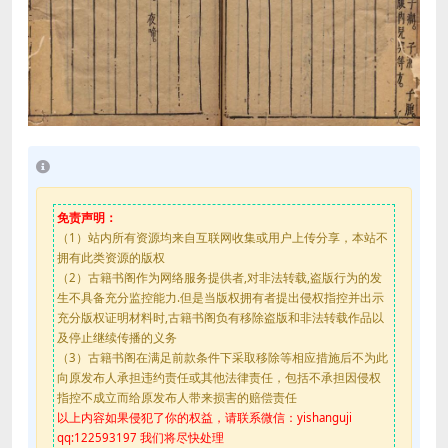
免责声明：
（1）站内所有资源均来自互联网收集或用户上传分享，本站不
拥有此类资源的版权
（2）古籍书阁作为网络服务提供者,对非法转载,盗版行为的发
生不具备充分监控能力.但是当版权拥有者提出侵权指控并出示
充分版权证明材料时,古籍书阁负有移除盗版和非法转载作品以
及停止继续传播的义务
（3）古籍书阁在满足前款条件下采取移除等相应措施后不为此
向原发布人承担违约责任或其他法律责任，包括不承担因侵权
指控不成立而给原发布人带来损害的赔偿责任
以上内容如果侵犯了你的权益，请联系微信：yishanguji
qq:122593197 我们将尽快处理