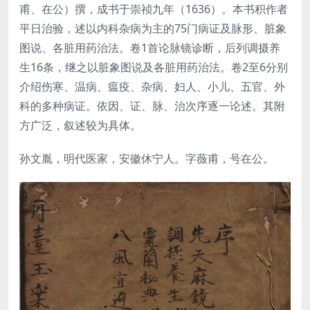
甫、在公）撰，成书于崇祯九年（1636）。本书积作者
平日治验，述以内科杂病为主的75门病证及脉形、脏象
图说、各脏用药治法。卷1首论脉镜诊断，后列调摄养
生16条，继之以脏象图说及各脏用药治法。卷2至6分别
介绍伤寒、温病、瘟疫、杂病、妇人、小儿、五官、外
科的多种病证。依因、证、脉、治次序逐一论述。其附
方广泛，叙述较为具体。
孙文胤，明代医家，安徽休宁人。字薇甫，号在公。