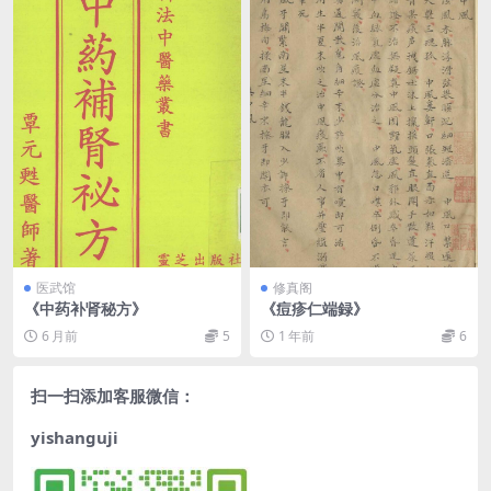
医武馆
修真阁
《中药补肾秘方》
《痘疹仁端録》
6 月前
5
1 年前
6
扫一扫添加客服微信：
yishanguji