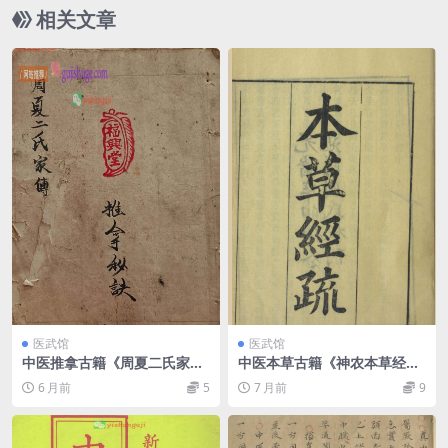
相关文章
医武馆
医武馆
中医推拿古籍《周夏二氏家传
中医本草古籍《神农本草经
推拿秘诀》
疏》
6 月前
5
7 月前
9