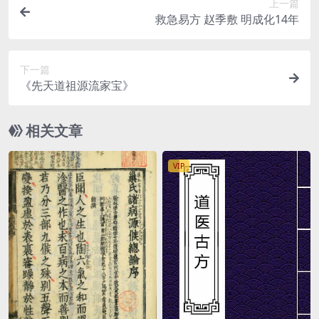
上一篇
救急易方 赵季敷 明成化14年
下一篇
《先天道祖源流家宝》
相关文章
VIP