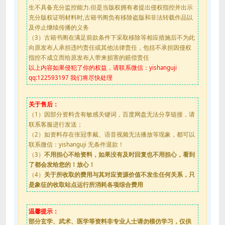
生不具备充分监控能力.但是当版权拥有者提出侵权指控并出示
充分版权证明材料时,古籍书阁负有移除盗版和非法转载作品以
及停止继续传播的义务
（3）古籍书阁在满足前款条件下采取移除等相应措施后不为此
向原发布人承担违约责任或其他法律责任，包括不承担因侵权
指控不成立而给原发布人带来损害的赔偿责任
以上内容如果侵犯了你的权益，请联系微信：yishanguji
qq:122593197 我们将尽快处理
关于售后：
（1）因部分资料含有敏感关键词，百度网盘无法分享链接，请
联系客服进行发送；
（2）如资料存在张冠李戴、语音视频无法播放等现象，都可以
联系微信：yishanguji 无条件退款！
（3）
不用担心不给资料，如果没有及时回复也不用担心，看到
了都会发给您的！放心！
（4）
关于所收取的费用与其对应资源价值不发生任何关系，只
是象征的收取站点运行所消耗各项综合费用
温馨提示：
部分玄学、武术、医学等资料非专业人士请勿模仿学习，仅供