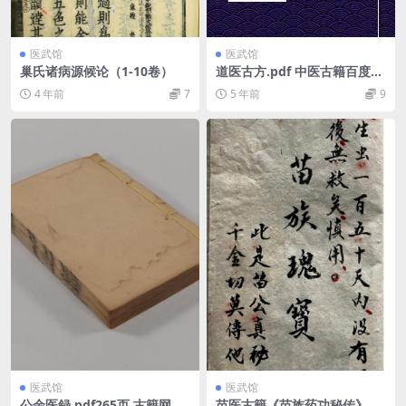
医武馆
医武馆
巢氏诸病源候论（1-10卷）
道医古方.pdf 中医古籍百度网
盘下载
4 年前
7
5 年前
9
医武馆
医武馆
公余医録.pdf265页 古籍网 古
苗医古籍《苗族药功秘传》