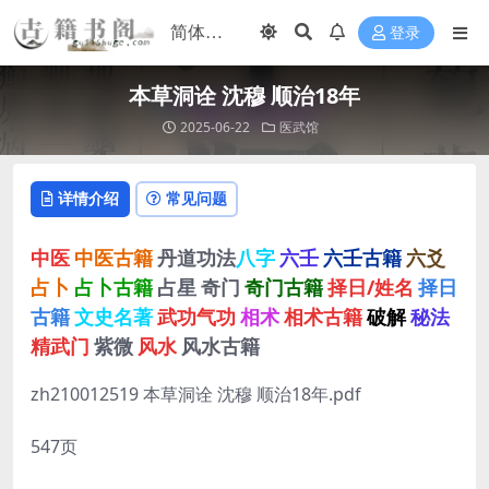
登录
本草洞诠 沈穆 顺治18年
2025-06-22
医武馆
详情介绍
常见问题
中医
中医古籍
丹道功法
八字
六壬
六壬古籍
六爻
占卜
占卜古籍
占星
奇门
奇门古籍
择日/姓名
择日
古籍
文史名著
武功气功
相术
相术古籍
破解
秘法
精武门
紫微
风水
风水古籍
zh210012519 本草洞诠 沈穆 顺治18年.pdf
547页