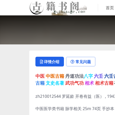
首页
详情介绍
常见问题
中医
中医古籍
丹道功法
八字
六壬
六壬
古籍
文史名著
武功气功
相术
相术古籍
zh210012544 罗延龄 开卷有益（医） , 1943
中医医学类书籍 脉学相关 25m 74页 手抄本