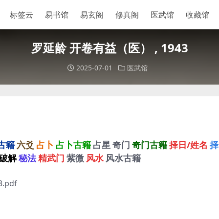
标签云
易书馆
易玄阁
修真阁
医武馆
收藏馆
罗延龄 开卷有益（医） , 1943
2025-07-01
医武馆
古籍
六爻
占卜
占卜古籍
占星
奇门
奇门古籍
择日/姓名
择
破解
秘法
精武门
紫微
风水
风水古籍
.pdf