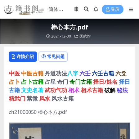
登录
棒心本方.pdf
2021-12-30
医武馆
详情介绍
常见问题
中医
中医古籍
丹道功法
八字
六壬
六壬古籍
六爻
占卜
占卜古籍
占星
奇门
奇门古籍
择日/姓名
择日
古籍
文史名著
武功气功
相术
相术古籍
破解
秘法
精武门
紫微
风水
风水古籍
zh21000050 棒心本方.pdf