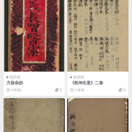
医武馆
医武馆
方脉杂抄
《乾坤生意》二卷
4 年前
5
1 年前
6