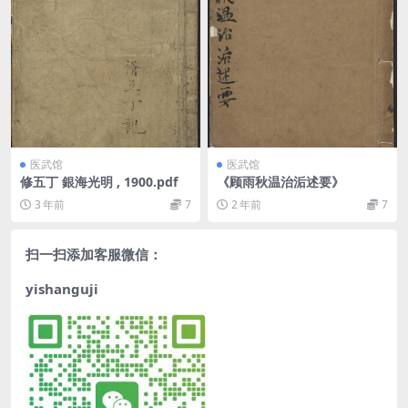
医武馆
医武馆
修五丁 銀海光明 , 1900.pdf
《顾雨秋温治洉述要》
3 年前
7
2 年前
7
扫一扫添加客服微信：
yishanguji