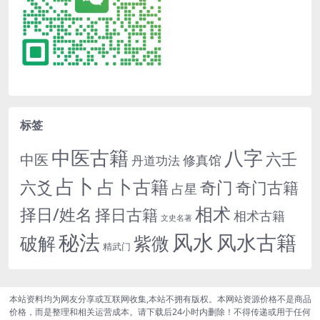
标签
中医古籍
八字
六壬
中医
修真馆
丹道功法
占卜
占卜古籍
六爻
奇门
奇门古籍
占星
相术
择日/姓名
择日古籍
相术古籍
文史名著
秘法
风水
风水古籍
紫微
破解
精武门
本站资料均为网友分享或互联网收集,本站不拥有版权。本网站资源价格不是商品
价格，而是整理和相关运营成本。请下载后24小时内删除！不得传递或用于任何