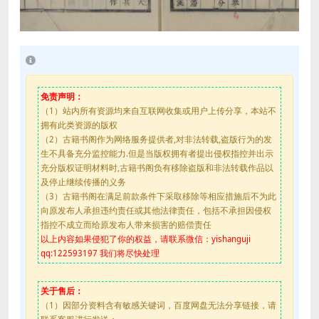
免责声明：
（1）站内所有资源均来自互联网收集或用户上传分享，本站不
拥有此类资源的版权
（2）古籍书阁作为网络服务提供者,对非法转载,盗版行为的发
生不具备充分监控能力.但是当版权拥有者提出侵权指控并出示
充分版权证明材料时,古籍书阁负有移除盗版和非法转载作品以
及停止继续传播的义务
（3）古籍书阁在满足前款条件下采取移除等相应措施后不为此
向原发布人承担违约责任或其他法律责任，包括不承担因侵权
指控不成立而给原发布人带来损害的赔偿责任
以上内容如果侵犯了你的权益，请联系微信：yishanguji
qq:122593197 我们将尽快处理
关于售后：
（1）因部分资料含有敏感关键词，百度网盘无法分享链接，请