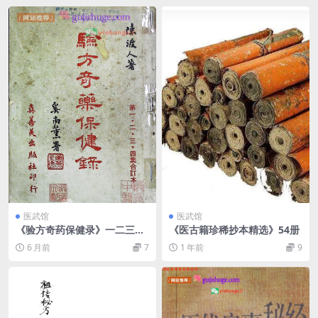
盆、白虎、无情、水火、天狗、雷公、鸡飞、短
命、千日、落井、打恼、破碎）、
医武馆
医武馆
《验方奇药保健录》一二三四
《医古籍珍稀抄本精选》54册
集合订本陈渡人
6 月前
7
1 年前
9