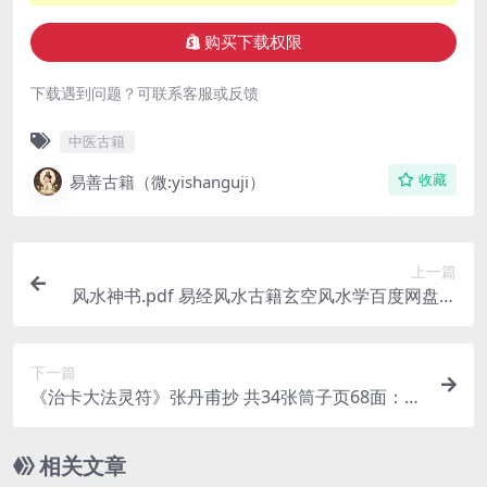
购买下载权限
下载遇到问题？可联系客服或反馈
中医古籍
易善古籍（微:yishanguji）
收藏
上一篇
风水神书.pdf 易经风水古籍玄空风水学百度网盘下
载资源
下一篇
《治卡大法灵符》张丹甫抄 共34张筒子页68面：治
卡大法、禳落枕、禳重丧灵符、童子度关秘符、太
上度关解厄真符（四季、四柱、阎王、鬼门、五
相关文章
鬼、金锁、直难、铁蛇、急脚、撞命、断桥、浴