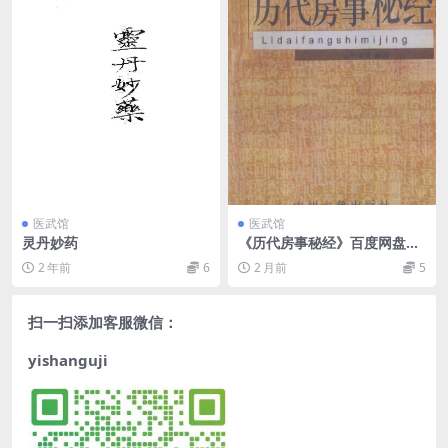
医武馆
医武馆
灵丹妙药
《历代房事秘经》百度网盘下
载
2 年前
6
2 月前
5
扫一扫添加客服微信：
yishanguji