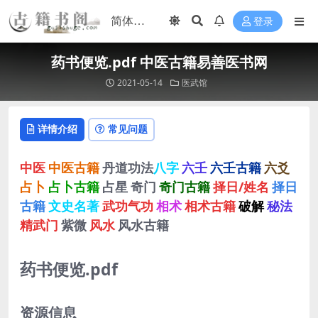
登录
药书便览.pdf 中医古籍易善医书网
2021-05-14
医武馆
详情介绍
常见问题
中医
中医古籍
丹道功法
八字
六壬
六壬古籍
六爻
占卜
占卜古籍
占星
奇门
奇门古籍
择日/姓名
择日
古籍
文史名著
武功气功
相术
相术古籍
破解
秘法
精武门
紫微
风水
风水古籍
药书便览.pdf
资源信息