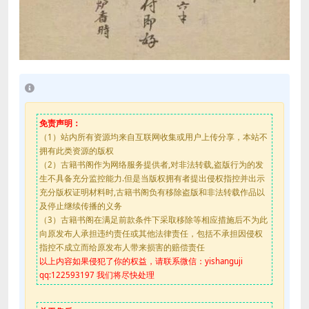
免责声明：
（1）站内所有资源均来自互联网收集或用户上传分享，本站不
拥有此类资源的版权
（2）古籍书阁作为网络服务提供者,对非法转载,盗版行为的发
生不具备充分监控能力.但是当版权拥有者提出侵权指控并出示
充分版权证明材料时,古籍书阁负有移除盗版和非法转载作品以
及停止继续传播的义务
（3）古籍书阁在满足前款条件下采取移除等相应措施后不为此
向原发布人承担违约责任或其他法律责任，包括不承担因侵权
指控不成立而给原发布人带来损害的赔偿责任
以上内容如果侵犯了你的权益，请联系微信：yishanguji
qq:122593197 我们将尽快处理