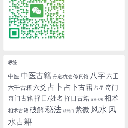
标签
中医古籍
八字
六壬
中医
修真馆
丹道功法
占卜
占卜古籍
六爻
奇门
六壬古籍
占星
相术
择日/姓名
奇门古籍
择日古籍
文史名著
秘法
风水
风
紫微
破解
相术古籍
精武门
水古籍