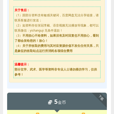
关于售后：
（1）因部分资料含有敏感关键词，百度网盘无法分享链接，请
联系客服进行发送；
（2）如资料存在张冠李戴、语音视频无法播放等现象，都可以
联系微信：yishanguji 无条件退款！
（3）
不用担心不给资料，如果没有及时回复也不用担心，看到
了都会发给您的！放心！
（4）
关于所收取的费用与其对应资源价值不发生任何关系，只
是象征的收取站点运行所消耗各项综合费用
温馨提示：
部分玄学、武术、医学等资料非专业人士请勿模仿学习，仅供
参考！
下载
5
金币