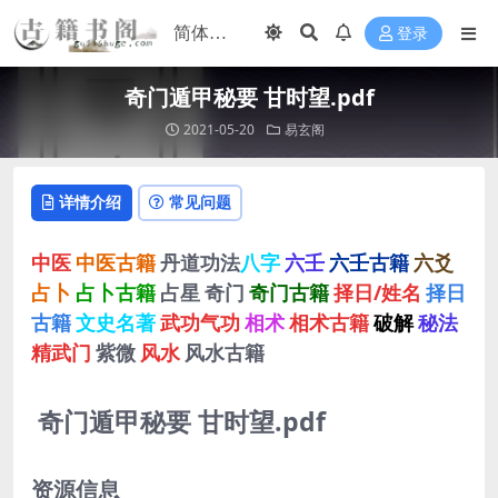
登录
奇门遁甲秘要 甘时望.pdf
2021-05-20
易玄阁
详情介绍
常见问题
中医
中医古籍
丹道功法
八字
六壬
六壬古籍
六爻
占卜
占卜古籍
占星
奇门
奇门古籍
择日/姓名
择日
古籍
文史名著
武功气功
相术
相术古籍
破解
秘法
精武门
紫微
风水
风水古籍
奇门遁甲秘要 甘时望.pdf
资源信息