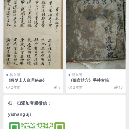
易玄阁
易玄阁
《醒梦山人命理秘诀》
《催官结穴》手抄古籍
2 年前
9
2 年前
10
扫一扫添加客服微信：
yishanguji