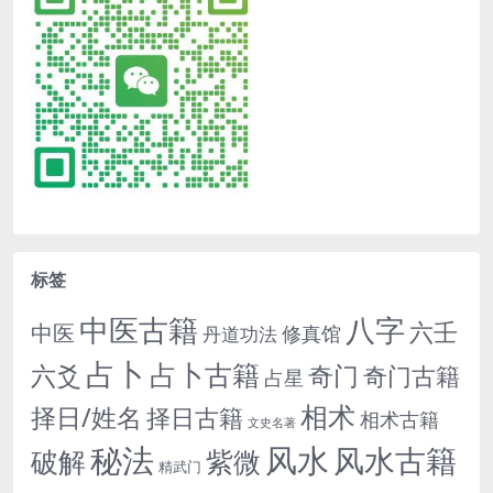
标签
中医古籍
八字
六壬
中医
修真馆
丹道功法
占卜
占卜古籍
六爻
奇门
奇门古籍
占星
相术
择日/姓名
择日古籍
相术古籍
文史名著
秘法
风水
风水古籍
紫微
破解
精武门