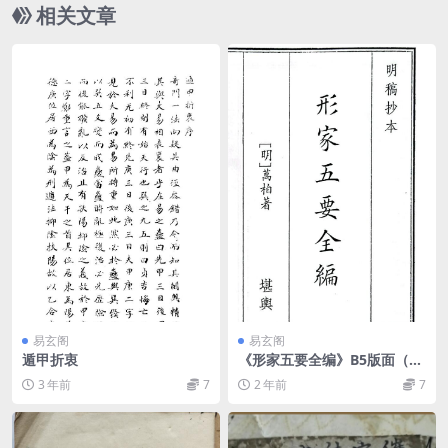
相关文章
易玄阁
易玄阁
遁甲折衷
《形家五要全编》B5版面（14
0页）
3 年前
7
2 年前
7