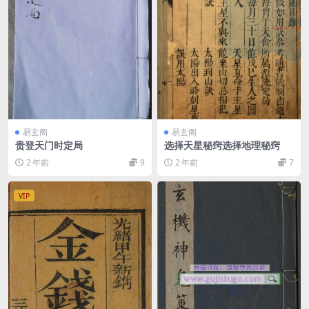
易玄阁
易玄阁
贵登天门时定局
选择天星秘窍选择地理秘窍
2 年前
9
2 年前
7
VIP