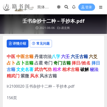
登录
壬书杂抄十二种－手抄本.pdf
2021-06-06
易玄阁
详情介绍
常见问题
中医
中医古籍
丹道功法
八字
六壬
六壬古籍
六爻
占卜
占卜古籍
占星
奇门
奇门古籍
择日/姓名
择日
古籍
文史名著
武功气功
相术
相术古籍
破解
秘法
精武门
紫微
风水
风水古籍
lr2100020 壬书杂抄十二种－手抄本.pdf
156页