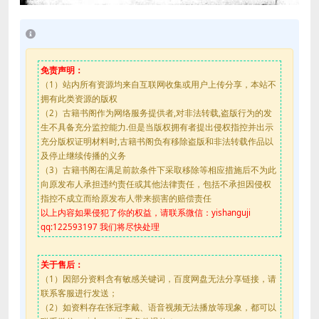
免责声明：
（1）站内所有资源均来自互联网收集或用户上传分享，本站不
拥有此类资源的版权
（2）古籍书阁作为网络服务提供者,对非法转载,盗版行为的发
生不具备充分监控能力.但是当版权拥有者提出侵权指控并出示
充分版权证明材料时,古籍书阁负有移除盗版和非法转载作品以
及停止继续传播的义务
（3）古籍书阁在满足前款条件下采取移除等相应措施后不为此
向原发布人承担违约责任或其他法律责任，包括不承担因侵权
指控不成立而给原发布人带来损害的赔偿责任
以上内容如果侵犯了你的权益，请联系微信：yishanguji
qq:122593197 我们将尽快处理
关于售后：
（1）因部分资料含有敏感关键词，百度网盘无法分享链接，请
联系客服进行发送；
（2）如资料存在张冠李戴、语音视频无法播放等现象，都可以