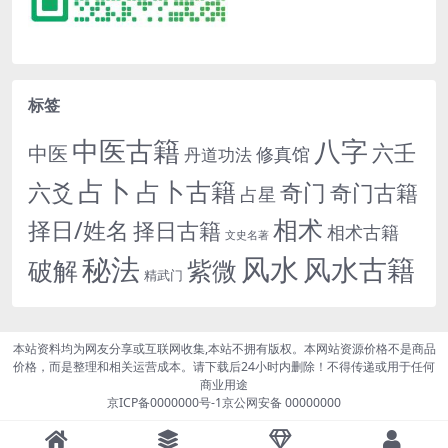
标签
中医古籍
八字
六壬
中医
修真馆
丹道功法
占卜
占卜古籍
六爻
奇门
奇门古籍
占星
相术
择日/姓名
择日古籍
相术古籍
文史名著
秘法
风水
风水古籍
紫微
破解
精武门
本站资料均为网友分享或互联网收集,本站不拥有版权。本网站资源价格不是商品
价格，而是整理和相关运营成本。请下载后24小时内删除！不得传递或用于任何
商业用途
京ICP备0000000号-1
京公网安备 00000000