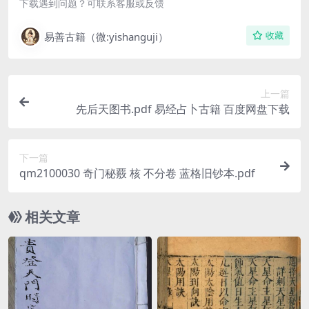
下载遇到问题？可联系客服或反馈
易善古籍（微:yishanguji）
收藏
上一篇
先后天图书.pdf 易经占卜古籍 百度网盘下载
下一篇
qm2100030 奇门秘覈 核 不分卷 蓝格旧钞本.pdf
相关文章