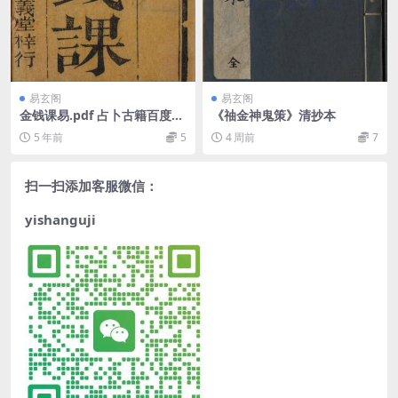
易玄阁
易玄阁
金钱课易.pdf 占卜古籍百度网
《䄂金神鬼策》清抄本
盘下载
5 年前
5
4 周前
7
扫一扫添加客服微信：
yishanguji