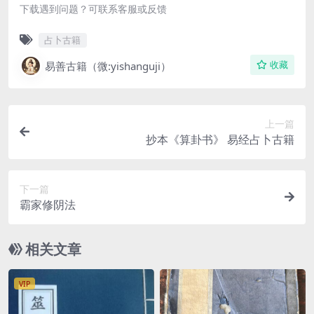
下载遇到问题？可联系客服或反馈
占卜古籍
易善古籍（微:yishanguji）
收藏
上一篇
抄本《算卦书》 易经占卜古籍
下一篇
霸家修阴法
相关文章
VIP