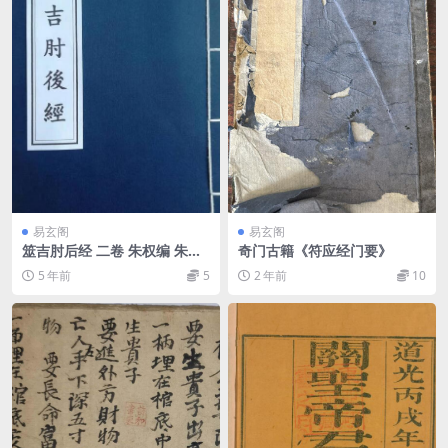
易玄阁
易玄阁
筮吉肘后经 二卷 朱权编 朱杰
奇门古籍《符应经门要》
重订 朱氏青云谱 z2100013
5 年前
5
2 年前
10