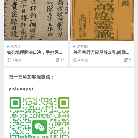
易玄阁
易玄阁
杨公地理葬法口决，手抄风水
关圣帝君万应灵签.2卷.尚勤堂
古籍——古籍书阁
马宅刊.北京龙文斋刻字铺藏
3 年前
15
4 年前
5
板.道光6年
扫一扫添加客服微信：
yishanguji