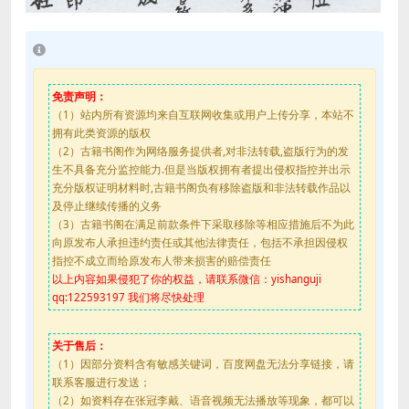
免责声明：
（1）站内所有资源均来自互联网收集或用户上传分享，本站不
拥有此类资源的版权
（2）古籍书阁作为网络服务提供者,对非法转载,盗版行为的发
生不具备充分监控能力.但是当版权拥有者提出侵权指控并出示
充分版权证明材料时,古籍书阁负有移除盗版和非法转载作品以
及停止继续传播的义务
（3）古籍书阁在满足前款条件下采取移除等相应措施后不为此
向原发布人承担违约责任或其他法律责任，包括不承担因侵权
指控不成立而给原发布人带来损害的赔偿责任
以上内容如果侵犯了你的权益，请联系微信：yishanguji
qq:122593197 我们将尽快处理
关于售后：
（1）因部分资料含有敏感关键词，百度网盘无法分享链接，请
联系客服进行发送；
（2）如资料存在张冠李戴、语音视频无法播放等现象，都可以