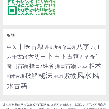
标签
中医古籍
八字
六壬
中医
修真馆
丹道功法
占卜
占卜古籍
六爻
奇门
六壬古籍
占星
相术
择日/姓名
奇门古籍
择日古籍
文史名著
秘法
风水
风
紫微
破解
相术古籍
精武门
水古籍
本站资料均为网友分享或互联网收集,本站不拥有版权。本网站资源价格不是商品