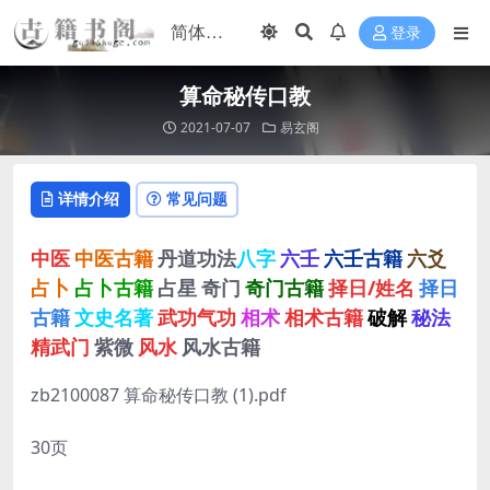
登录
算命秘传口教
2021-07-07
易玄阁
详情介绍
常见问题
中医
中医古籍
丹道功法
八字
六壬
六壬古籍
六爻
占卜
占卜古籍
占星
奇门
奇门古籍
择日/姓名
择日
古籍
文史名著
武功气功
相术
相术古籍
破解
秘法
精武门
紫微
风水
风水古籍
zb2100087 算命秘传口教 (1).pdf
30页