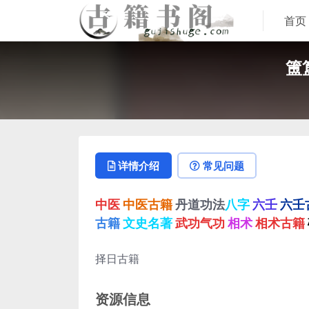
首页
簠
详情介绍
常见问题
中医
中医古籍
丹道功法
八字
六壬
六壬
古籍
文史名著
武功气功
相术
相术古籍
择日古籍
资源信息