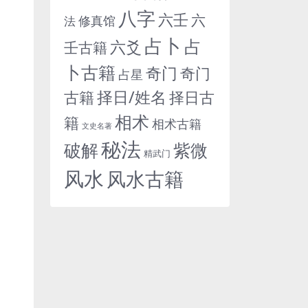
八字
六壬
六
修真馆
法
占卜
占
六爻
壬古籍
卜古籍
奇门
奇门
占星
择日/姓名
古籍
择日古
相术
籍
相术古籍
文史名著
秘法
紫微
破解
精武门
风水
风水古籍