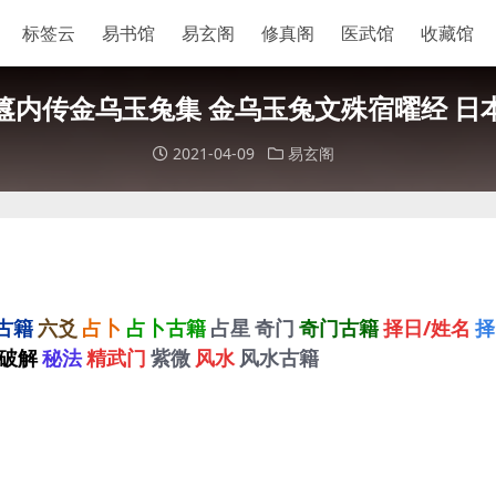
标签云
易书馆
易玄阁
修真阁
医武馆
收藏馆
簋内传金乌玉兔集 金乌玉兔文殊宿曜经 日
2021-04-09
易玄阁
古籍
六爻
占卜
占卜古籍
占星
奇门
奇门古籍
择日/姓名
择
破解
秘法
精武门
紫微
风水
风水古籍