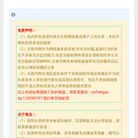
免责声明：
（1）站内所有资源均来自互联网收集或用户上传分享，本站不
拥有此类资源的版权
（2）古籍书阁作为网络服务提供者,对非法转载,盗版行为的发
生不具备充分监控能力.但是当版权拥有者提出侵权指控并出示
充分版权证明材料时,古籍书阁负有移除盗版和非法转载作品以
及停止继续传播的义务
（3）古籍书阁在满足前款条件下采取移除等相应措施后不为此
向原发布人承担违约责任或其他法律责任，包括不承担因侵权
指控不成立而给原发布人带来损害的赔偿责任
以上内容如果侵犯了你的权益，请联系微信：yishanguji
qq:122593197 我们将尽快处理
关于售后：
（1）因部分资料含有敏感关键词，百度网盘无法分享链接，请
联系客服进行发送；
（2）如资料存在张冠李戴、语音视频无法播放等现象，都可以