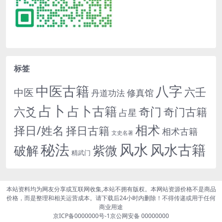
标签
中医古籍
八字
六壬
中医
修真馆
丹道功法
占卜
占卜古籍
六爻
奇门
奇门古籍
占星
相术
择日/姓名
择日古籍
相术古籍
文史名著
秘法
风水
风水古籍
紫微
破解
精武门
本站资料均为网友分享或互联网收集,本站不拥有版权。本网站资源价格不是商品
价格，而是整理和相关运营成本。请下载后24小时内删除！不得传递或用于任何
商业用途
京ICP备0000000号-1
京公网安备 00000000