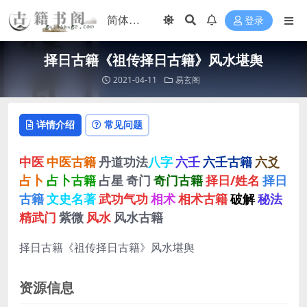
登录
择日古籍《祖传择日古籍》风水堪舆
2021-04-11
易玄阁
详情介绍
常见问题
中医
中医古籍
丹道功法
八字
六壬
六壬古籍
六爻
占卜
占卜古籍
占星
奇门
奇门古籍
择日/姓名
择日
古籍
文史名著
武功气功
相术
相术古籍
破解
秘法
精武门
紫微
风水
风水古籍
择日古籍《祖传择日古籍》风水堪舆
资源信息