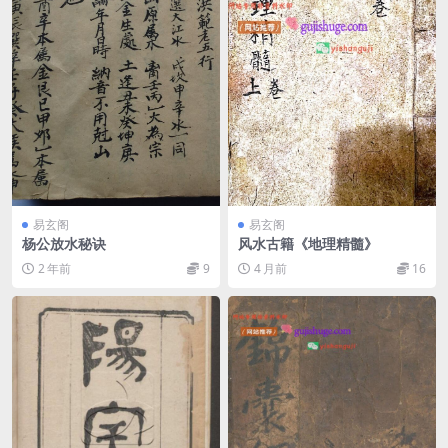
易玄阁
易玄阁
杨公放水秘诀
风水古籍《地理精髓》
2 年前
9
4 月前
16