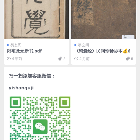
易玄阁
易玄阁
阳宅觉元新书.pdf
《锦囊经》民间珍稀抄本💰6
4 年前
5
4 月前
6
扫一扫添加客服微信：
yishanguji