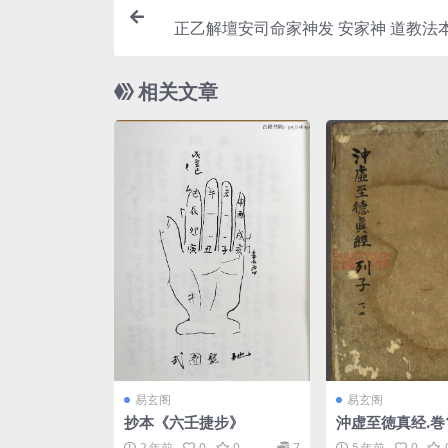
正乙解壇安司命家神发 安家神 道教法本
相关文章
易玄阁
易玄阁
抄本《六壬捷步》
沖虚至徳真经.巻1
張湛注.pdf
2 年前
0
0
7
5 年前
0