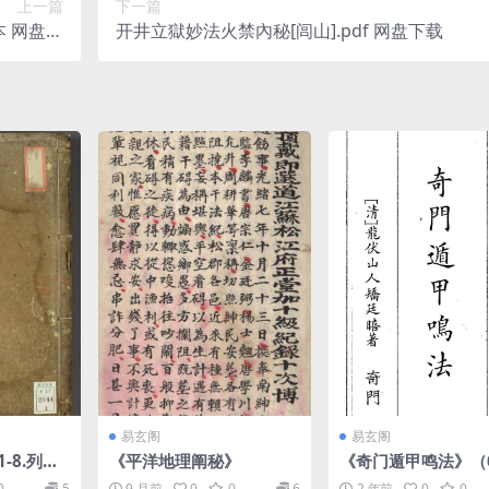
上一篇
下一篇
 网盘下
开井立獄妙法火禁內秘[闾山].pdf 网盘下载
载
易玄阁
易玄阁
-8.列子.
《平洋地理阐秘》
《奇门遁甲鸣法》（
页）
0
5
9 月前
0
0
6
2 年前
0
0