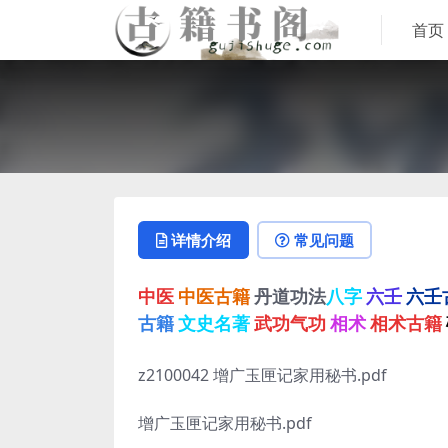
首页
详情介绍
常见问题
中医
中医古籍
丹道功法
八字
六壬
六壬
古籍
文史名著
武功气功
相术
相术古籍
z2100042 增广玉匣记家用秘书.pdf
增广玉匣记家用秘书.pdf