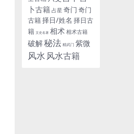
卜古籍
奇门
奇门
占星
择日/姓名
古籍
择日古
相术
籍
相术古籍
文史名著
秘法
紫微
破解
精武门
风水
风水古籍