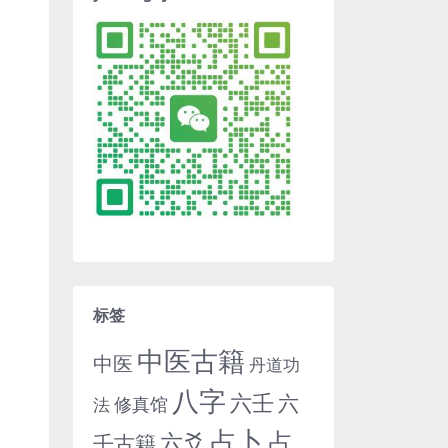
标签
中医古籍
中医
丹道功
八字
六壬
六
修真馆
法
占卜
占
六爻
壬古籍