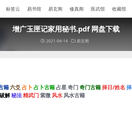
标签云
易书馆
易玄阁
修真阁
医武馆
收藏馆
增广玉匣记家用秘书.pdf 网盘下载
2021-04-14
易玄阁
古籍
六爻
占卜
占卜古籍
占星
奇门
奇门古籍
择日/姓名
择
破解
秘法
精武门
紫微
风水
风水古籍