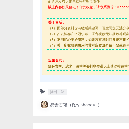
而给原发布人带来损害的赔偿责任
以上内容如果侵犯了你的权益，请联系微信：yishanguji
关于售后：
（1）因部分资料含有敏感关键词，百度网盘无法分
（2）如资料存在张冠李戴、语音视频无法播放等现象，都
（3）
不用担心不给资料，如果没有及时回复也不用
（4）
关于所收取的费用与其对应资源价值不发生任
温馨提示：
部分玄学、武术、医学等资料非专业人士请勿模仿学
择日古籍
易善古籍（微:yishanguji）