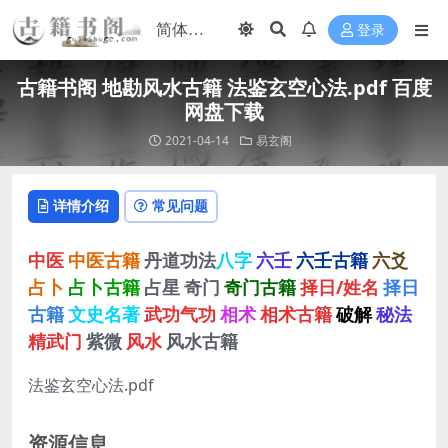
登录
古籍书阁 地勘风水古籍 法鉴玄空心法.pdf 百度
网盘下载
2021-04-14
易玄阁
详情介绍
常见问题
中医
中医古籍
丹道功法
八字
六壬
六壬古籍
六爻
占卜
占卜古籍
占星
奇门
奇门古籍
择日/姓名
择日
古籍
文史名著
武功气功
相术
相术古籍
破解
秘法
精武门
紫微
风水
风水古籍
法鉴玄空心法.pdf
资源信息