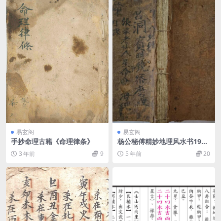
易玄阁
易玄阁
手抄命理古籍《命理律条》
杨公秘傅精妙地理风水书199
筒子页吕洞宾.pdf
3 年前
9
5 年前
20