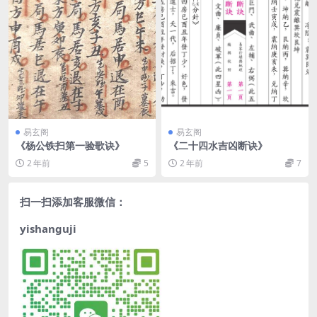
易玄阁
易玄阁
《杨公铁扫第一验歌诀》
《二十四水吉凶断诀》
2 年前
5
2 年前
7
扫一扫添加客服微信：
yishanguji