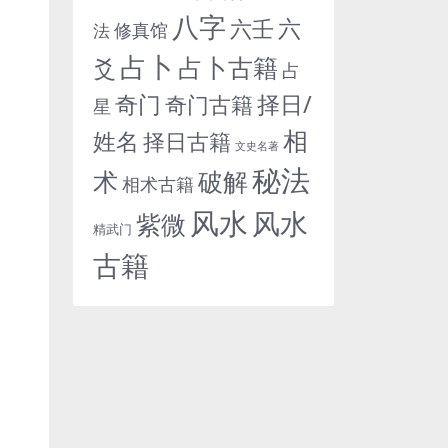
八字
六
六壬
修真馆
法
占卜
占卜古籍
爻
占
奇门
择日/
奇门古籍
星
相
姓名
择日古籍
文史名著
秘法
术
破解
相术古籍
风水
风水
紫微
精武门
古籍