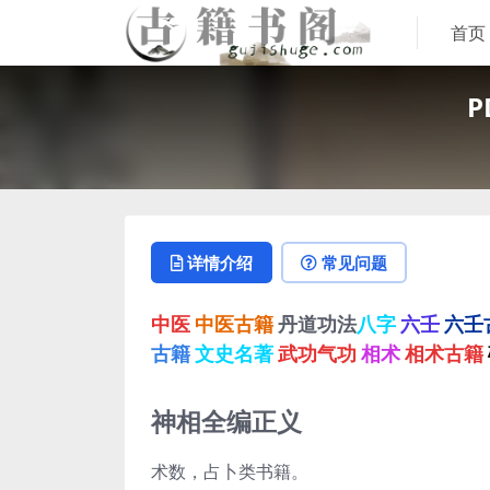
首页
详情介绍
常见问题
中医
中医古籍
丹道功法
八字
六壬
六壬
古籍
文史名著
武功气功
相术
相术古籍
神相全编正义
术数，占卜类书籍。