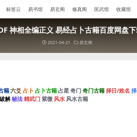
标签云
易书馆
易玄阁
修真阁
医武馆
收藏馆
PDF 神相全编正义 易经占卜古籍百度网盘下
2021-04-21
易玄阁
古籍
六爻
占卜
占卜古籍
占星
奇门
奇门古籍
择日/姓名
择
破解
秘法
精武门
紫微
风水
风水古籍