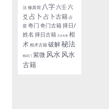
八字
六
六壬
修真馆
法
占卜
占卜古籍
爻
占
奇门
择日/
奇门古籍
星
相
姓名
择日古籍
文史名著
秘法
术
破解
相术古籍
风水
风水
紫微
精武门
古籍