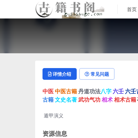
首页
详情介绍
常见问题
中医
中医古籍
丹道功法
八字
六壬
六壬
古籍
文史名著
武功气功
相术
相术古籍
遁甲演义
资源信息