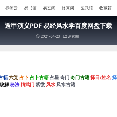
标签云
易书馆
易玄阁
修真阁
医武馆
收藏馆
遁甲演义PDF 易经风水学百度网盘下载
2021-04-23
易玄阁
古籍
六爻
占卜
占卜古籍
占星
奇门
奇门古籍
择日/姓名
择
破解
秘法
精武门
紫微
风水
风水古籍