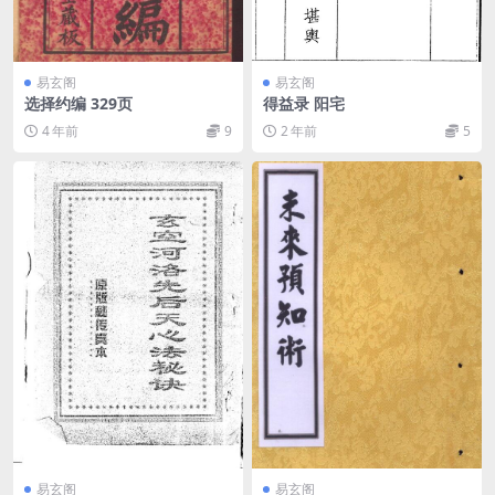
易玄阁
易玄阁
选择约编 329页
得益录 阳宅
4 年前
9
2 年前
5
易玄阁
易玄阁