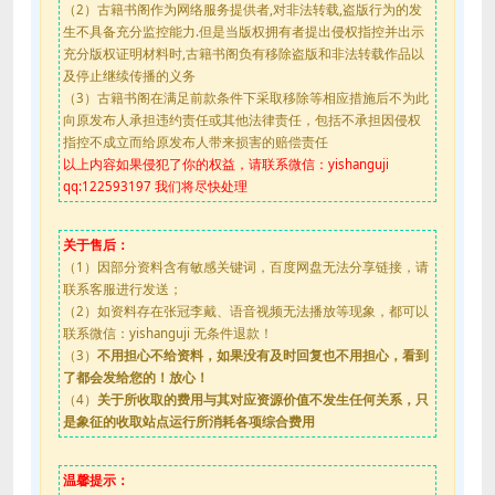
（2）古籍书阁作为网络服务提供者,对非法转载,盗版行为的发
生不具备充分监控能力.但是当版权拥有者提出侵权指控并出示
充分版权证明材料时,古籍书阁负有移除盗版和非法转载作品以
及停止继续传播的义务
（3）古籍书阁在满足前款条件下采取移除等相应措施后不为此
向原发布人承担违约责任或其他法律责任，包括不承担因侵权
指控不成立而给原发布人带来损害的赔偿责任
以上内容如果侵犯了你的权益，请联系微信：yishanguji
qq:122593197 我们将尽快处理
关于售后：
（1）因部分资料含有敏感关键词，百度网盘无法分享链接，请
联系客服进行发送；
（2）如资料存在张冠李戴、语音视频无法播放等现象，都可以
联系微信：yishanguji 无条件退款！
（3）
不用担心不给资料，如果没有及时回复也不用担心，看到
了都会发给您的！放心！
（4）
关于所收取的费用与其对应资源价值不发生任何关系，只
是象征的收取站点运行所消耗各项综合费用
温馨提示：