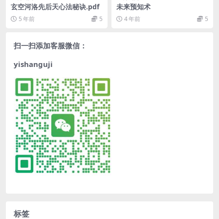
玄空河洛先后天心法秘诀.pdf
未来预知术
5 年前
5
4 年前
5
扫一扫添加客服微信：
yishanguji
标签