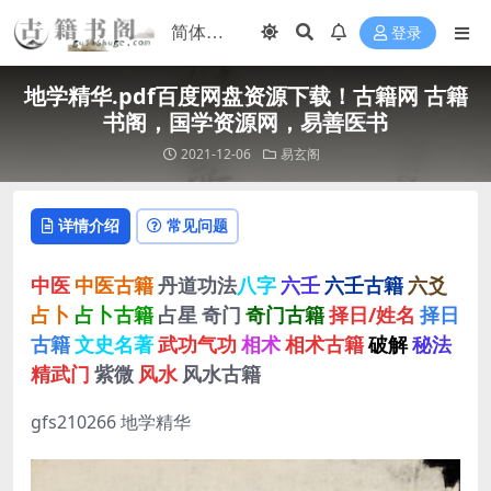
登录
地学精华.pdf百度网盘资源下载！古籍网 古籍
书阁，国学资源网，易善医书
2021-12-06
易玄阁
详情介绍
常见问题
中医
中医古籍
丹道功法
八字
六壬
六壬古籍
六爻
占卜
占卜古籍
占星
奇门
奇门古籍
择日/姓名
择日
古籍
文史名著
武功气功
相术
相术古籍
破解
秘法
精武门
紫微
风水
风水古籍
gfs210266 地学精华