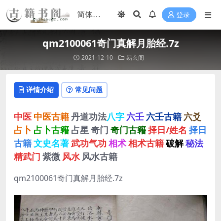
登录
qm2100061奇门真解月胎经.7z
2021-12-10
易玄阁
详情介绍
常见问题
中医
中医古籍
丹道功法
八字
六壬
六壬古籍
六爻
占卜
占卜古籍
占星
奇门
奇门古籍
择日/姓名
择日
古籍
文史名著
武功气功
相术
相术古籍
破解
秘法
精武门
紫微
风水
风水古籍
qm2100061奇门真解月胎经.7z