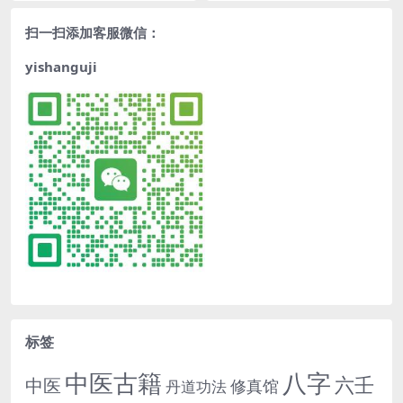
扫一扫添加客服微信：
yishanguji
标签
中医古籍
八字
六壬
中医
修真馆
丹道功法