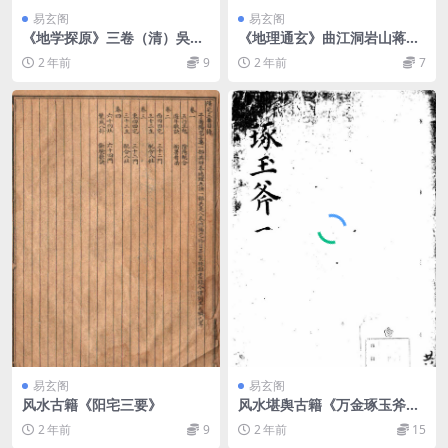
易玄阁
易玄阁
《地学探原》三卷（清）吳承
《地理通玄》曲江洞岩山蒋元
立輯 清光緒
阳原本
2 年前
9
2 年前
7
易玄阁
易玄阁
风水古籍《阳宅三要》
风水堪舆古籍《万金琢玉斧》
十卷
2 年前
9
2 年前
15