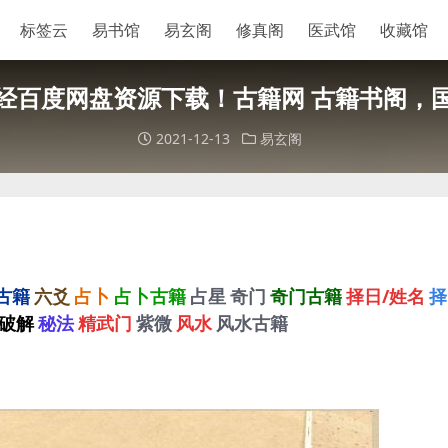
标签云
易书馆
易玄阁
修真阁
医武馆
收藏馆
经百度网盘资源下载！古籍网 古籍书阁，
2021-12-13
易玄阁
古籍
六爻
占卜
占卜古籍
占星
奇门
奇门古籍
择日/姓名
择
破解
秘法
精武门
紫微
风水
风水古籍