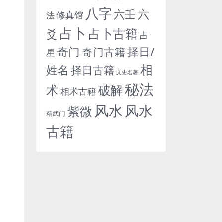
八字
六
六壬
修真馆
法
占卜
占卜古籍
爻
占
奇门
择日/
奇门古籍
星
相
姓名
择日古籍
文史名著
秘法
术
破解
相术古籍
风水
风水
紫微
精武门
古籍