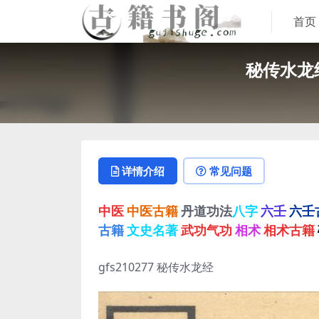
首页
秘传水龙
详情介绍
常见问题
中医
中医古籍
丹道功法
八字
六壬
六壬
古籍
文史名著
武功气功
相术
相术古籍
gfs210277 秘传水龙经