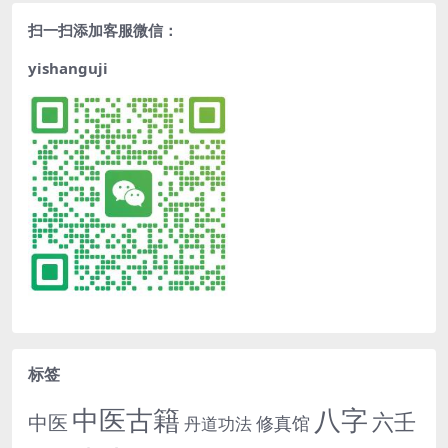
扫一扫添加客服微信：
yishanguji
标签
中医古籍
八字
六壬
中医
修真馆
丹道功法