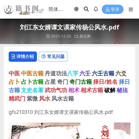
登录
刘江东女婿谭文谟家传杨公风水.pdf
2021-12-25
易玄阁
详情介绍
常见问题
中医
中医古籍
丹道功法
八字
六壬
六壬古籍
六爻
占卜
占卜古籍
占星
奇门
奇门古籍
择日/姓名
择日
古籍
文史名著
武功气功
相术
相术古籍
破解
秘法
精武门
紫微
风水
风水古籍
gfs210310 刘江东女婿谭文谟家传杨公风水.pdf