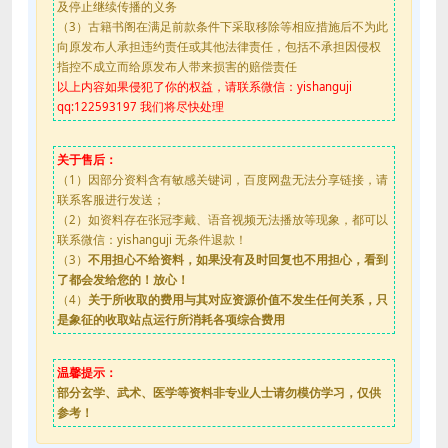
及停止继续传播的义务
（3）古籍书阁在满足前款条件下采取移除等相应措施后不为此
向原发布人承担违约责任或其他法律责任，包括不承担因侵权
指控不成立而给原发布人带来损害的赔偿责任
以上内容如果侵犯了你的权益，请联系微信：yishanguji
qq:122593197 我们将尽快处理
关于售后：
（1）因部分资料含有敏感关键词，百度网盘无法分享链接，请
联系客服进行发送；
（2）如资料存在张冠李戴、语音视频无法播放等现象，都可以
联系微信：yishanguji 无条件退款！
（3）
不用担心不给资料，如果没有及时回复也不用担心，看到
了都会发给您的！放心！
（4）
关于所收取的费用与其对应资源价值不发生任何关系，只
是象征的收取站点运行所消耗各项综合费用
温馨提示：
部分玄学、武术、医学等资料非专业人士请勿模仿学习，仅供
参考！