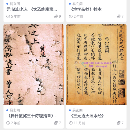
易玄阁
易玄阁
元 晓山老人 《太乙统宗宝
《地学杂抄》抄本
鉴》
5 年前
9
2 年前
7
易玄阁
易玄阁
《择日便览三十诗秘指章》嘉
《三元通天照水经》
庆丁丑年抄
2 年前
7
11 月前
7