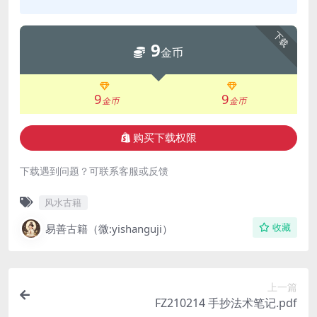
下载
9
金币
9
9
金币
金币
购买下载权限
下载遇到问题？可联系客服或反馈
风水古籍
易善古籍（微:yishanguji）
收藏
上一篇
FZ210214 手抄法术笔记.pdf