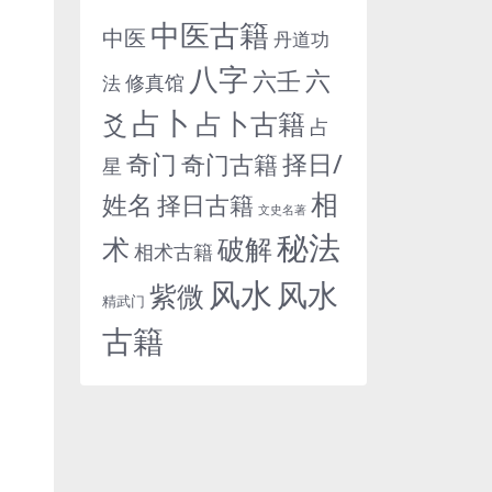
中医古籍
中医
丹道功
八字
六
六壬
修真馆
法
占卜
占卜古籍
爻
占
奇门
择日/
奇门古籍
星
相
姓名
择日古籍
文史名著
秘法
术
破解
相术古籍
风水
风水
紫微
精武门
古籍