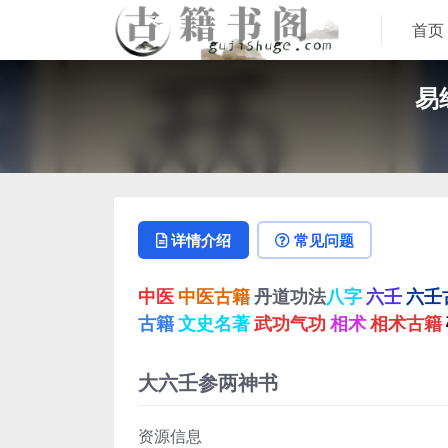
首页
易
详情介绍
常见问题
中医
中医古籍
丹道功法
八字
六壬
六壬
古籍
文史名著
武功气功
相术
相术古籍
大六壬参两神书
资源信息