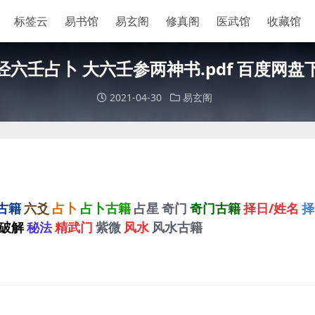
标签云
易书馆
易玄阁
修真阁
医武馆
收藏馆
经六壬占卜 大六壬参两神书.pdf 百度网盘
2021-04-30
易玄阁
古籍
六爻
占卜
占卜古籍
占星
奇门
奇门古籍
择日/姓名
择
破解
秘法
精武门
紫微
风水
风水古籍