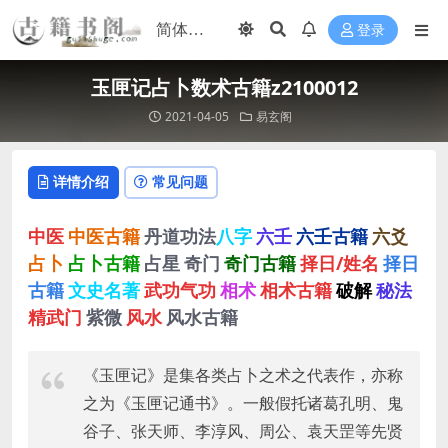
登录
玉匣记占卜数术古籍z2100012
2021-04-05
易玄阁
详情介绍
常见问题
中医
中医古籍
丹道功法
八字
六壬
六壬古籍
六爻
占卜
占卜古籍
占星
奇门
奇门古籍
择日/姓名
择日
古籍
文史名著
武功气功
相术
相术古籍
破解
秘法
精武门
紫微
风水
风水古籍
《玉匣记》是集各类占卜之术之代表作，亦称
之为《玉匣记通书》。一般假托诸葛孔明、鬼
谷子、张天师、李淳风、周公、袁天罡等先贤