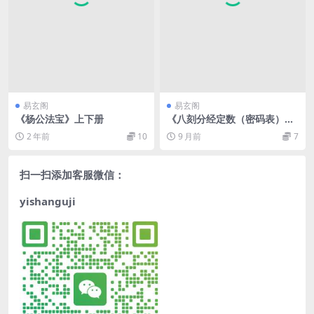
易玄阁
易玄阁
《杨公法宝》上下册
《八刻分经定数（密码表）》.
题[宋]邵雍作
2 年前
10
9 月前
7
扫一扫添加客服微信：
yishanguji