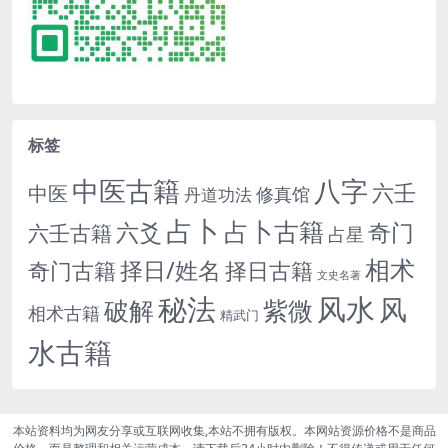
标签
中医古籍
八字
六壬
中医
修真馆
丹道功法
占卜
占卜古籍
六爻
奇门
六壬古籍
占星
相术
择日/姓名
奇门古籍
择日古籍
文史名著
秘法
风水
风
紫微
破解
相术古籍
精武门
水古籍
本站资料均为网友分享或互联网收集,本站不拥有版权。本网站资源价格不是商品