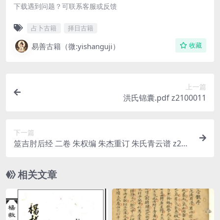
下载遇到问题？可联系客服或反馈
占卜古籍
择日古籍
易善古籍（微:yishanguji）
收藏
上一篇
洪氏锦囊.pdf z2100011
下一篇
筮吉肘后经 二卷 朱权编 朱杰重订 朱氏青云谱 z210
0013
相关文章