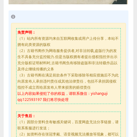
免责声明：
（1）站内所有资源均来自互联网收集或用户上传分享，本站不
拥有此类资源的版权
（2）古籍书阁作为网络服务提供者,对非法转载,盗版行为的发
生不具备充分监控能力.但是当版权拥有者提出侵权指控并出示
充分版权证明材料时,古籍书阁负有移除盗版和非法转载作品以
及停止继续传播的义务
（3）古籍书阁在满足前款条件下采取移除等相应措施后不为此
向原发布人承担违约责任或其他法律责任，包括不承担因侵权
指控不成立而给原发布人带来损害的赔偿责任
以上内容如果侵犯了你的权益，请联系微信：yishanguji
qq:122593197 我们将尽快处理
关于售后：
（1）因部分资料含有敏感关键词，百度网盘无法分享链接，请
联系客服进行发送；
（2）如资料存在张冠李戴、语音视频无法播放等现象，都可以