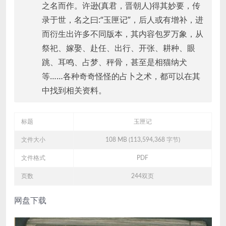
之名而作。许逊(真君，晋朝人)得其妙要，传
录于世，名之曰:“玉匣记”，后人或有增补，进
而衍生出许多不同版本，其内容包罗万象，从
祭祀、嫁娶、赴任、出行、开张、耕种、眼
跳、耳鸣、占梦、秤骨，甚至是相猫纳犬
等……各种奇奇怪怪的占卜之术，都可以在其
中找到相关资料。
标题
玉匣记
文件大小
108 MB (113,594,368 字节)
文件格式
PDF
页数
244双页
网盘下载