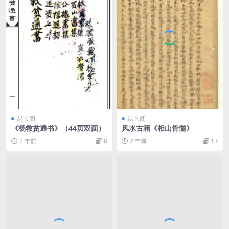
易玄阁
易玄阁
《杨救贫通书》（44页双面）
风水古籍《相山骨髓》
2 年前
8
2 年前
13