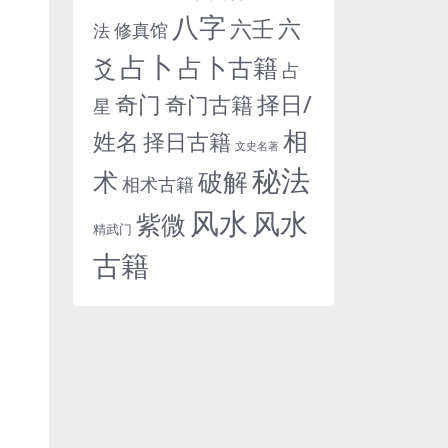
八字
六
六壬
修真馆
法
占卜
占卜古籍
爻
占
奇门
择日/
奇门古籍
星
相
姓名
择日古籍
文史名著
秘法
术
破解
相术古籍
风水
风水
紫微
精武门
古籍