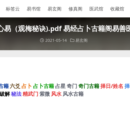
标签云
易书馆
易玄阁
修真阁
医武馆
收藏馆
心易（观梅秘诀).pdf 易经占卜古籍阁易善
2021-05-14
易玄阁
古籍
六爻
占卜
占卜古籍
占星
奇门
奇门古籍
择日/姓名
择
破解
秘法
精武门
紫微
风水
风水古籍