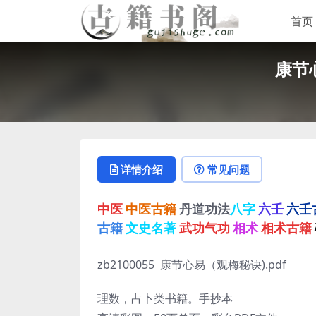
首页
康节
详情介绍
常见问题
中医
中医古籍
丹道功法
八字
六壬
六壬
古籍
文史名著
武功气功
相术
相术古籍
zb2100055 康节心易（观梅秘诀).pdf
理数，占卜类书籍。手抄本