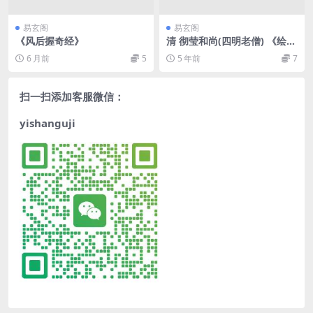
易玄阁
易玄阁
《风后握奇经》
清 彻莹和尚(四明老僧) 《绘图
地理直指原真》(三合派).pdf
6 月前
5
5 年前
7
扫一扫添加客服微信：
yishanguji