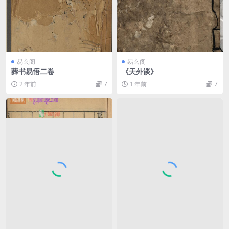
易玄阁
易玄阁
葬书易悟二卷
《天外谈》
2 年前
7
1 年前
7