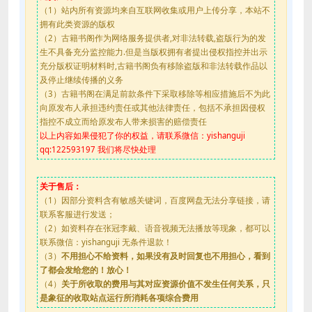
（1）站内所有资源均来自互联网收集或用户上传分享，本站不
拥有此类资源的版权
（2）古籍书阁作为网络服务提供者,对非法转载,盗版行为的发
生不具备充分监控能力.但是当版权拥有者提出侵权指控并出示
充分版权证明材料时,古籍书阁负有移除盗版和非法转载作品以
及停止继续传播的义务
（3）古籍书阁在满足前款条件下采取移除等相应措施后不为此
向原发布人承担违约责任或其他法律责任，包括不承担因侵权
指控不成立而给原发布人带来损害的赔偿责任
以上内容如果侵犯了你的权益，请联系微信：yishanguji
qq:122593197 我们将尽快处理
关于售后：
（1）因部分资料含有敏感关键词，百度网盘无法分享链接，请
联系客服进行发送；
（2）如资料存在张冠李戴、语音视频无法播放等现象，都可以
联系微信：yishanguji 无条件退款！
（3）
不用担心不给资料，如果没有及时回复也不用担心，看到
了都会发给您的！放心！
（4）
关于所收取的费用与其对应资源价值不发生任何关系，只
是象征的收取站点运行所消耗各项综合费用