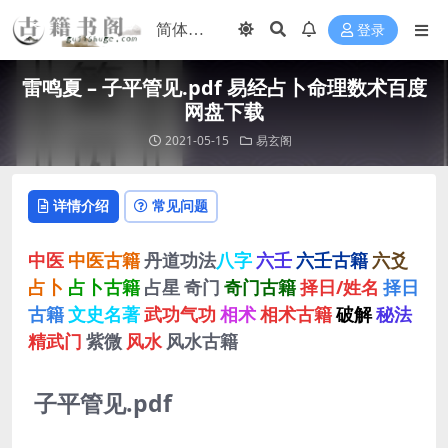
登录
雷鸣夏 – 子平管见.pdf 易经占卜命理数术百度
网盘下载
2021-05-15
易玄阁
详情介绍
常见问题
中医
中医古籍
丹道功法
八字
六壬
六壬古籍
六爻
占卜
占卜古籍
占星
奇门
奇门古籍
择日/姓名
择日
古籍
文史名著
武功气功
相术
相术古籍
破解
秘法
精武门
紫微
风水
风水古籍
子平管见.pdf