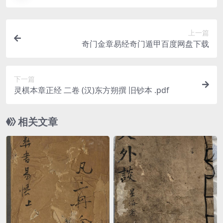
上一篇
奇门金章易经奇门遁甲百度网盘下载
下一篇
灵棋本章正经 二卷 (汉)东方朔撰 旧钞本 .pdf
相关文章