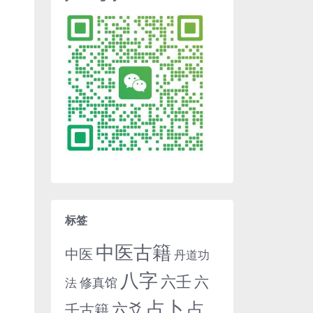
标签
中医古籍
中医
丹道功
八字
六壬
六
修真馆
法
占卜
占
六爻
壬古籍