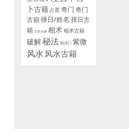
卜古籍
奇门
奇门
占星
择日/姓名
古籍
择日古
相术
籍
相术古籍
文史名著
秘法
紫微
破解
精武门
风水
风水古籍