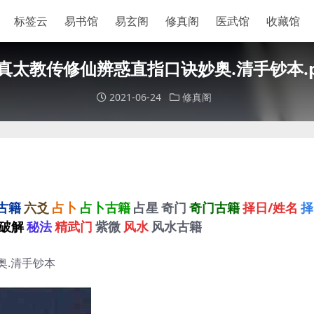
标签云
易书馆
易玄阁
修真阁
医武馆
收藏馆
真太教传修仙辨惑直指口诀妙奥.清手钞本.p
2021-06-24
修真阁
古籍
六爻
占卜
占卜古籍
占星
奇门
奇门古籍
择日/姓名
择
破解
秘法
精武门
紫微
风水
风水古籍
妙奥.清手钞本