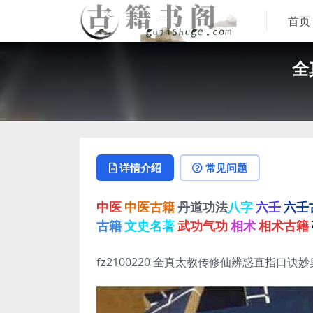
首页
全
详情介绍
常见问题
中医
中医古籍
丹道功法
八字
六壬
六壬
古籍
文史名著
武功气功
相术
相术古籍
fz2100220 全真太教传修仙辨惑直指口诀