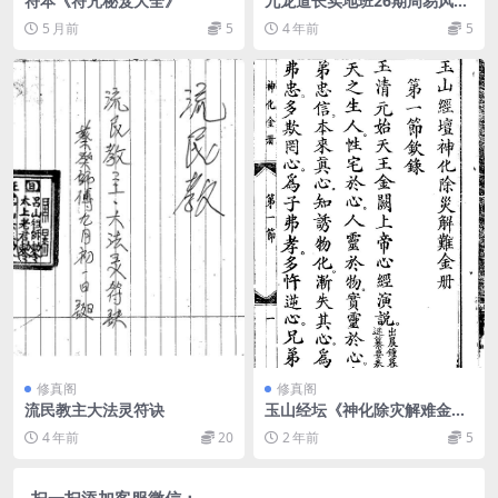
符本《符咒秘笈大全》
九龙道长实地班26期周易风水
阵法化解视频全集课程
5 月前
5
4 年前
5
修真阁
修真阁
流民教主大法灵符诀
玉山经坛《神化除灾解难金
册》
4 年前
20
2 年前
5
扫一扫添加客服微信：