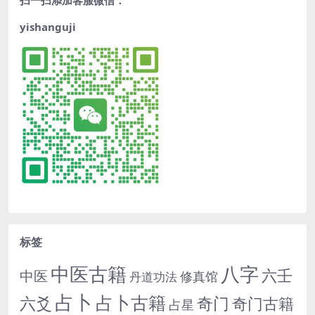
yishanguji
标签
中医古籍
八字
六壬
中医
修真馆
丹道功法
占卜
占卜古籍
六爻
奇门
奇门古籍
占星