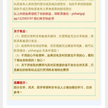
向原发布人承担违约责任或其他法律责任，包括不承担因侵权
指控不成立而给原发布人带来损害的赔偿责任
以上内容如果侵犯了你的权益，请联系微信：yishanguji
qq:122593197 我们将尽快处理
关于售后：
（1）因部分资料含有敏感关键词，百度网盘无法分享链接，请
联系客服进行发送；
（2）如资料存在张冠李戴、语音视频无法播放等现象，都可以
联系微信：yishanguji 无条件退款！
（3）
不用担心不给资料，如果没有及时回复也不用担心，看到
了都会发给您的！放心！
（4）
关于所收取的费用与其对应资源价值不发生任何关系，只
是象征的收取站点运行所消耗各项综合费用
温馨提示：
部分玄学、武术、医学等资料非专业人士请勿模仿学习，仅供
参考！