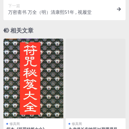
下一篇
万密斋书 万全（明）清康熙51年 , 视履堂
相关文章
修真阁
修真阁