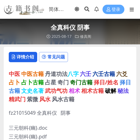
登录
全真科仪 阴事
2025-08-17
修真阁
详情介绍
常见问题
中医
中医古籍
丹道功法
八字
六壬
六壬古籍
六爻
占卜
占卜古籍
占星
奇门
奇门古籍
择日/姓名
择日
古籍
文史名著
武功气功
相术
相术古籍
破解
秘法
精武门
紫微
风水
风水古籍
fz21015049 全真科仪 阴事
三元朝科{幽}.doc
三元朝科{幽}.pdf