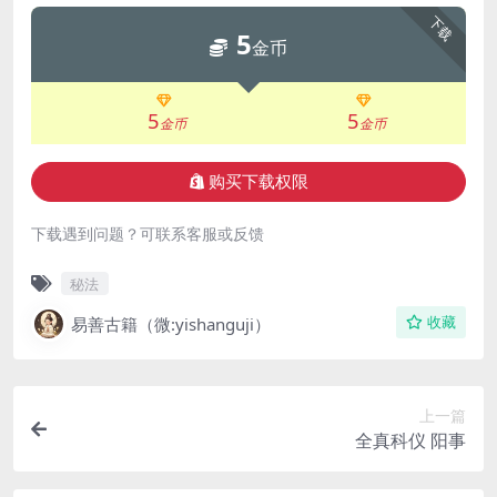
下载
5
金币
5
5
金币
金币
购买下载权限
下载遇到问题？可联系客服或反馈
秘法
易善古籍（微:yishanguji）
收藏
上一篇
全真科仪 阳事