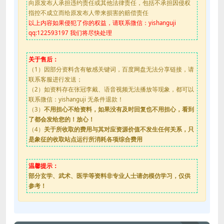
向原发布人承担违约责任或其他法律责任，包括不承担因侵权
指控不成立而给原发布人带来损害的赔偿责任
以上内容如果侵犯了你的权益，请联系微信：yishanguji
qq:122593197 我们将尽快处理
关于售后：
（1）因部分资料含有敏感关键词，百度网盘无法分享链接，请
联系客服进行发送；
（2）如资料存在张冠李戴、语音视频无法播放等现象，都可以
联系微信：yishanguji 无条件退款！
（3）
不用担心不给资料，如果没有及时回复也不用担心，看到
了都会发给您的！放心！
（4）
关于所收取的费用与其对应资源价值不发生任何关系，只
是象征的收取站点运行所消耗各项综合费用
温馨提示：
部分玄学、武术、医学等资料非专业人士请勿模仿学习，仅供
参考！