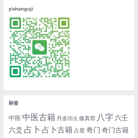
yishanguji
标签
中医古籍
八字
六壬
中医
修真馆
丹道功法
占卜
占卜古籍
六爻
奇门
奇门古籍
占星