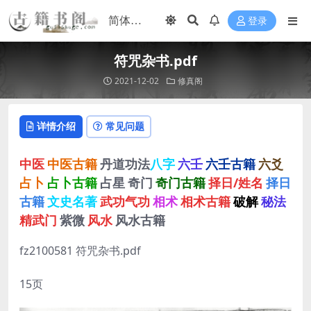
登录
符咒杂书.pdf
2021-12-02
修真阁
详情介绍
常见问题
中医
中医古籍
丹道功法
八字
六壬
六壬古籍
六爻
占卜
占卜古籍
占星
奇门
奇门古籍
择日/姓名
择日
古籍
文史名著
武功气功
相术
相术古籍
破解
秘法
精武门
紫微
风水
风水古籍
fz2100581 符咒杂书.pdf
15页