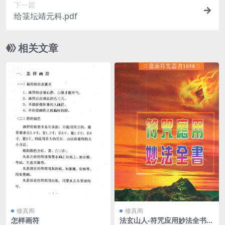
下一篇
给箓坛靖元科.pdf
相关文章
修真阁
修真阁
怎样画符
法玄山人-符咒应用妙法全书.p