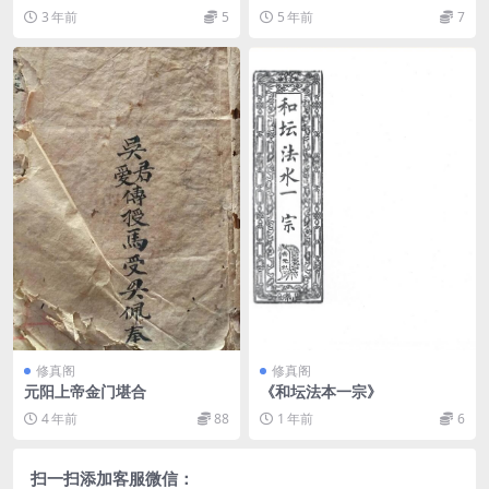
df
3 年前
5
5 年前
7
修真阁
修真阁
元阳上帝金门堪合
《和坛法本一宗》
4 年前
88
1 年前
6
扫一扫添加客服微信：