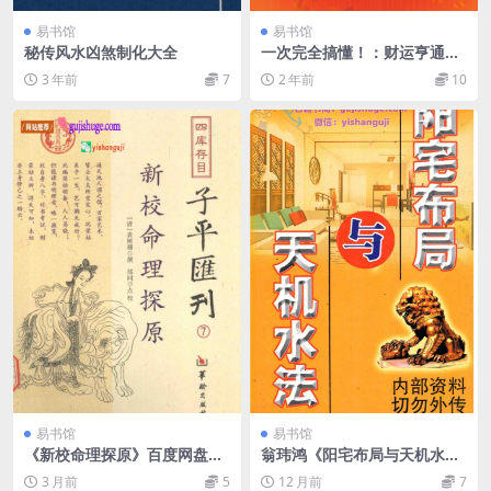
易书馆
易书馆
秘传风水凶煞制化大全
一次完全搞懂！：财运亨通姓
名学
3 年前
7
2 年前
10
易书馆
易书馆
《新校命理探原》百度网盘下
翁玮鸿《阳宅布局与天机水
载
法》
3 月前
5
12 月前
7