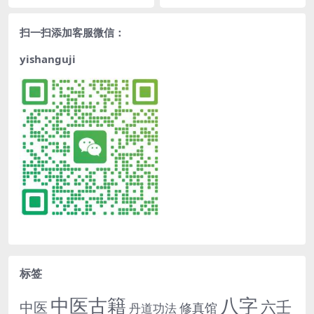
扫一扫添加客服微信：
yishanguji
标签
中医古籍
八字
六壬
中医
修真馆
丹道功法