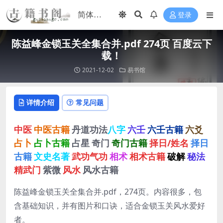
登录
陈益峰金锁玉关全集合并.pdf 274页 百度云下
载！
2021-12-02
易书馆
详情介绍
常见问题
中医
中医古籍
丹道功法
八字
六壬
六壬古籍
六爻
占卜
占卜古籍
占星
奇门
奇门古籍
择日/姓名
择日
古籍
文史名著
武功气功
相术
相术古籍
破解
秘法
精武门
紫微
风水
风水古籍
陈益峰金锁玉关全集合并.pdf，274页。内容很多，包
含基础知识，并有图片和口诀，适合金锁玉关风水爱好
者。