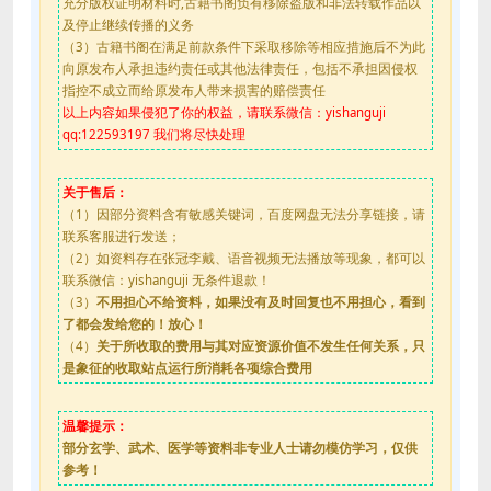
充分版权证明材料时,古籍书阁负有移除盗版和非法转载作品以
及停止继续传播的义务
（3）古籍书阁在满足前款条件下采取移除等相应措施后不为此
向原发布人承担违约责任或其他法律责任，包括不承担因侵权
指控不成立而给原发布人带来损害的赔偿责任
以上内容如果侵犯了你的权益，请联系微信：yishanguji
qq:122593197 我们将尽快处理
关于售后：
（1）因部分资料含有敏感关键词，百度网盘无法分享链接，请
联系客服进行发送；
（2）如资料存在张冠李戴、语音视频无法播放等现象，都可以
联系微信：yishanguji 无条件退款！
（3）
不用担心不给资料，如果没有及时回复也不用担心，看到
了都会发给您的！放心！
（4）
关于所收取的费用与其对应资源价值不发生任何关系，只
是象征的收取站点运行所消耗各项综合费用
温馨提示：
部分玄学、武术、医学等资料非专业人士请勿模仿学习，仅供
参考！