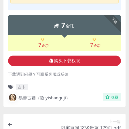
下载
7
金币
7
7
金币
金币
购买下载权限
下载遇到问题？可联系客服或反馈
占卜
易善古籍（微:yishanguji）
收藏
上一篇
阳宅百问 玄述贵著 179页.pdf