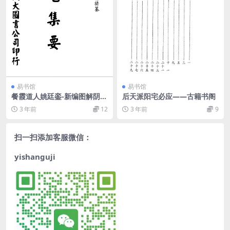
易书馆
易书馆
餐霞道人姚廷銮-新编图解阴宅
后天派阳宅必应——古籍书阁
集要
3 年前
12
3 年前
9
扫一扫添加客服微信：
yishanguji