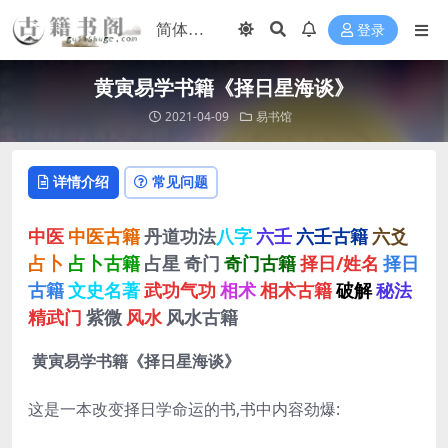
登录
黄寅易学书籍《择日星海谈》
2021-04-09
易书馆
详情介绍
常见问题
中医
中医古籍
丹道功法
八字
六壬
六壬古籍
六爻
占卜
占卜古籍
占星
奇门
奇门古籍
择日/姓名
择日
古籍
文史名著
武功气功
相术
相术古籍
破解
秘法
精武门
紫微
风水
风水古籍
黄寅易学书籍
《
择日星海谈》
这是一本改变择日学命运的书
,书中内容劲爆: