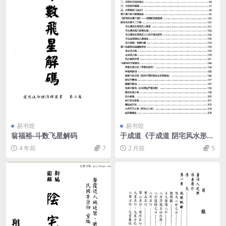
易书馆
易书馆
翁福裕-斗数飞星解码
于成道《于成道 阴宅风水形峦
气》
4 年前
7
2 月前
5