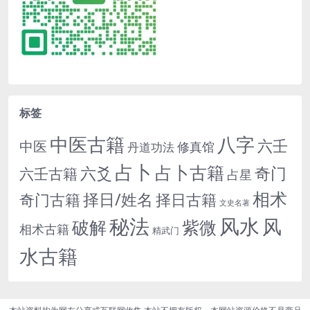
标签
中医古籍
八字
六壬
中医
修真馆
丹道功法
占卜
占卜古籍
六爻
奇门
六壬古籍
占星
相术
择日/姓名
奇门古籍
择日古籍
文史名著
秘法
风水
风
紫微
破解
相术古籍
精武门
水古籍