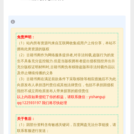
免责声明：
（1）站内所有资源均来自互联网收集或用户上传分享，本站不
拥有此类资源的版权
（2）古籍书阁作为网络服务提供者,对非法转载,盗版行为的发
生不具备充分监控能力.但是当版权拥有者提出侵权指控并出示
充分版权证明材料时,古籍书阁负有移除盗版和非法转载作品以
及停止继续传播的义务
（3）古籍书阁在满足前款条件下采取移除等相应措施后不为此
向原发布人承担违约责任或其他法律责任，包括不承担因侵权
指控不成立而给原发布人带来损害的赔偿责任
以上内容如果侵犯了你的权益，请联系微信：yishanguji
qq:122593197 我们将尽快处理
关于售后：
（1）因部分资料含有敏感关键词，百度网盘无法分享链接，请
联系客服进行发送；