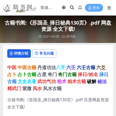
登录
古籍书阁:《苏国圣_择日秘典130页》.pdf 网盘
资源 全文下载!
2021-04-09
易书馆
详情介绍
常见问题
中医
中医古籍
丹道功法
八字
六壬
六壬古籍
六爻
占卜
占卜古籍
占星
奇门
奇门古籍
择日/姓名
择日
古籍
文史名著
武功气功
相术
相术古籍
破解
秘法
精武门
紫微
风水
风水古籍
古籍书阁:《苏国圣_择日秘典130页》.pdf 百度网盘资源
全文下载!