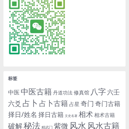
标签
中医古籍
八字
六壬
中医
修真馆
丹道功法
占卜
占卜古籍
六爻
奇门
奇门古籍
占星
相术
择日/姓名
择日古籍
相术古籍
文史名著
秘法
风水
风水古籍
紫微
破解
精武门