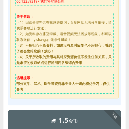
qq:122593197 我们将尽快处理
关于售后：
（1）因部分资料含有敏感关键词，百度网盘无法分享链接，请
联系客服进行发送；
（2）如资料存在张冠李戴、语音视频无法播放等现象，都可以
联系微信：yishanguji 无条件退款！
（3）
不用担心不给资料，如果没有及时回复也不用担心，看到
了都会发给您的！放心！
（4）
关于所收取的费用与其对应资源价值不发生任何关系，只
是象征的收取站点运行所消耗各项综合费用
温馨提示：
部分玄学、武术、医学等资料非专业人士请勿模仿学习，仅供
参考！
下载
1.5
金币