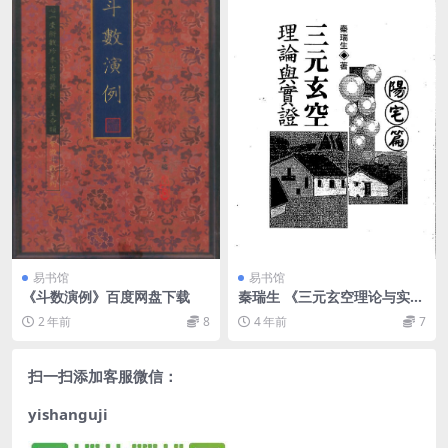
易书馆
易书馆
《斗数演例》百度网盘下载
秦瑞生 《三元玄空理论与实
证》（阳宅篇）
2 年前
8
4 年前
7
扫一扫添加客服微信：
yishanguji