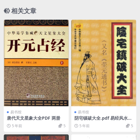
相关文章
VIP
易书馆
易书馆
唐代天文星象大全PDF 两册
阴宅镇破大全.pdf 易经风水破
解资料参考书
5 年前
5
5 年前
5