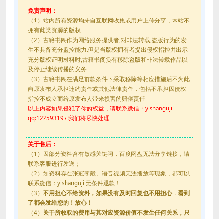
免责声明：
（1）站内所有资源均来自互联网收集或用户上传分享，本站不
拥有此类资源的版权
（2）古籍书阁作为网络服务提供者,对非法转载,盗版行为的发
生不具备充分监控能力.但是当版权拥有者提出侵权指控并出示
充分版权证明材料时,古籍书阁负有移除盗版和非法转载作品以
及停止继续传播的义务
（3）古籍书阁在满足前款条件下采取移除等相应措施后不为此
向原发布人承担违约责任或其他法律责任，包括不承担因侵权
指控不成立而给原发布人带来损害的赔偿责任
以上内容如果侵犯了你的权益，请联系微信：yishanguji
qq:122593197 我们将尽快处理
关于售后：
（1）因部分资料含有敏感关键词，百度网盘无法分享链接，请
联系客服进行发送；
（2）如资料存在张冠李戴、语音视频无法播放等现象，都可以
联系微信：yishanguji 无条件退款！
（3）
不用担心不给资料，如果没有及时回复也不用担心，看到
了都会发给您的！放心！
（4）
关于所收取的费用与其对应资源价值不发生任何关系，只