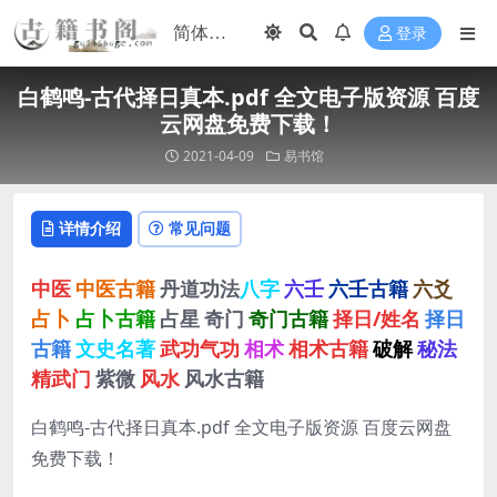
登录
白鹤鸣-古代择日真本.pdf 全文电子版资源 百度
云网盘免费下载！
2021-04-09
易书馆
详情介绍
常见问题
中医
中医古籍
丹道功法
八字
六壬
六壬古籍
六爻
占卜
占卜古籍
占星
奇门
奇门古籍
择日/姓名
择日
古籍
文史名著
武功气功
相术
相术古籍
破解
秘法
精武门
紫微
风水
风水古籍
白鹤鸣-古代择日真本.pdf 全文电子版资源 百度云网盘
免费下载！