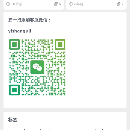
恩 徐婷)
10 月前
6
2 年前
7
扫一扫添加客服微信：
yishanguji
标签