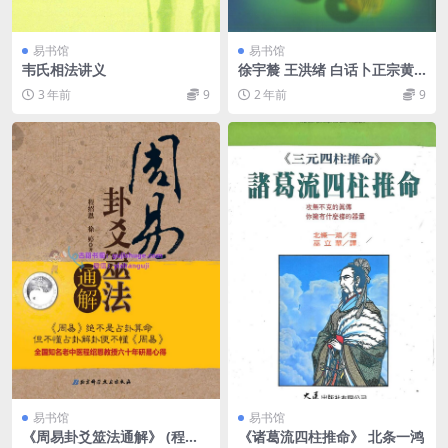
易书馆
易书馆
韦氏相法讲义
徐宇辳 王洪绪 白话卜正宗黄
金策
3 年前
9
2 年前
9
易书馆
易书馆
《周易卦爻筮法通解》 (程绍
《诸葛流四柱推命》 北条一鸿