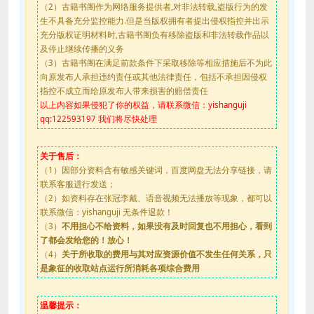
（2）古籍书阁作为网络服务提供者,对非法转载,盗版行为的发
生不具备充分监控能力.但是当版权拥有者提出侵权指控并出示
充分版权证明材料时,古籍书阁负有移除盗版和非法转载作品以
及停止继续传播的义务
（3）古籍书阁在满足前款条件下采取移除等相应措施后不为此
向原发布人承担违约责任或其他法律责任，包括不承担因侵权
指控不成立而给原发布人带来损害的赔偿责任
以上内容如果侵犯了你的权益，请联系微信：yishanguji
qq:122593197 我们将尽快处理
关于售后：
（1）因部分资料含有敏感关键词，百度网盘无法分享链接，请
联系客服进行发送；
（2）如资料存在张冠李戴、语音视频无法播放等现象，都可以
联系微信：yishanguji 无条件退款！
（3）
不用担心不给资料，如果没有及时回复也不用担心，看到
了都会发给您的！放心！
（4）
关于所收取的费用与其对应资源价值不发生任何关系，只
是象征的收取站点运行所消耗各项综合费用
温馨提示：