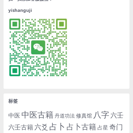
yishanguji
标签
中医古籍
八字
六壬
中医
修真馆
丹道功法
占卜
占卜古籍
六爻
奇门
六壬古籍
占星