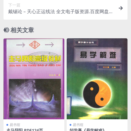
下一篇
戴锡论 – 天心正运线法 全文电子版资源.百度网盘免
费下载
相关文章
易书馆
易书馆
走马阴阳.PDF124页
邹学熹《易学解难》