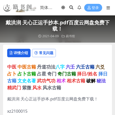
登录
戴洪润 天心正运手抄本.pdf百度云网盘免费下
载！
2021-04-09
易书馆
详情介绍
常见问题
中医
中医古籍
丹道功法
八字
六壬
六壬古籍
六爻
占卜
占卜古籍
占星
奇门
奇门古籍
择日/姓名
择日
古籍
文史名著
武功气功
相术
相术古籍
破解
秘法
精武门
紫微
风水
风水古籍
戴洪润 天心正运手抄本.pdf百度云网盘免费下载！
xz2100015