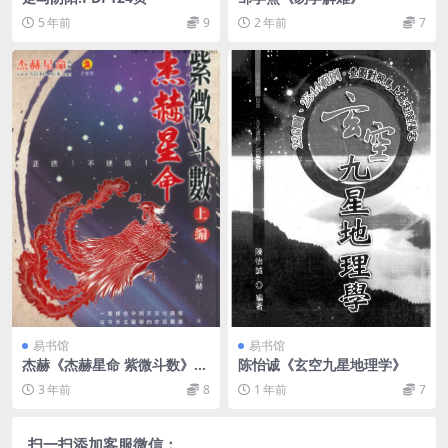
5 年前
9
2 年前
7
易书馆
易书馆
杰赫《杰赫星命 紫微斗数》
陈怡诚《玄空九星地理学》
——古籍书阁
3 年前
8
1 年前
7
扫一扫添加客服微信：