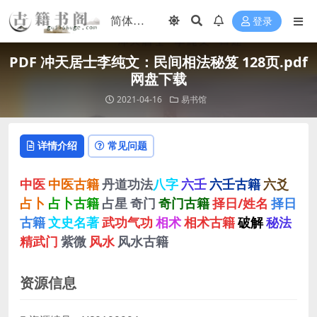
登录
PDF 冲天居士李纯文：民间相法秘笈 128页.pdf
网盘下载
2021-04-16
易书馆
详情介绍
常见问题
中医
中医古籍
丹道功法
八字
六壬
六壬古籍
六爻
占卜
占卜古籍
占星
奇门
奇门古籍
择日/姓名
择日
古籍
文史名著
武功气功
相术
相术古籍
破解
秘法
精武门
紫微
风水
风水古籍
资源信息