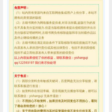
免责声明：
（1）站内所有资源均来自互联网收集或用户上传分享，本站不
拥有此类资源的版权
（2）古籍书阁作为网络服务提供者,对非法转载,盗版行为的发
生不具备充分监控能力.但是当版权拥有者提出侵权指控并出示
充分版权证明材料时,古籍书阁负有移除盗版和非法转载作品以
及停止继续传播的义务
（3）古籍书阁在满足前款条件下采取移除等相应措施后不为此
向原发布人承担违约责任或其他法律责任，包括不承担因侵权
指控不成立而给原发布人带来损害的赔偿责任
以上内容如果侵犯了你的权益，请联系微信：yishanguji
qq:122593197 我们将尽快处理
关于售后：
（1）因部分资料含有敏感关键词，百度网盘无法分享链接，请
联系客服进行发送；
（2）如资料存在张冠李戴、语音视频无法播放等现象，都可以
联系微信：yishanguji 无条件退款！
（3）
不用担心不给资料，如果没有及时回复也不用担心，看到
了都会发给您的！放心！
（4）
关于所收取的费用与其对应资源价值不发生任何关系，只