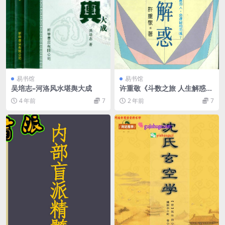
易书馆
易书馆
吴培志–河洛风水堪舆大成
许重敬《斗数之旅 人生解惑》
238页
4 年前
7
2 年前
7