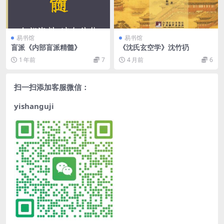
易书馆
易书馆
盲派《内部盲派精髓》
《沈氏玄空学》沈竹礽
1 年前
7
4 月前
6
扫一扫添加客服微信：
yishanguji