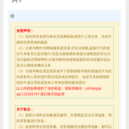
免责声明：
（1）站内所有资源均来自互联网收集或用户上传分享，本站不
拥有此类资源的版权
（2）古籍书阁作为网络服务提供者,对非法转载,盗版行为的发
生不具备充分监控能力.但是当版权拥有者提出侵权指控并出示
充分版权证明材料时,古籍书阁负有移除盗版和非法转载作品以
及停止继续传播的义务
（3）古籍书阁在满足前款条件下采取移除等相应措施后不为此
向原发布人承担违约责任或其他法律责任，包括不承担因侵权
指控不成立而给原发布人带来损害的赔偿责任
以上内容如果侵犯了你的权益，请联系微信：yishanguji
qq:122593197 我们将尽快处理
关于售后：
（1）因部分资料含有敏感关键词，百度网盘无法分享链接，请
联系客服进行发送；
（2）如资料存在张冠李戴、语音视频无法播放等现象，都可以