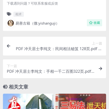
下载遇到问题？可联系客服或反馈
相术
易善古籍（微:yishanguji）
收藏
上一篇
PDF 冲天居士李纯文：民间相法秘笈 128页.pdf 网
盘下载
下一篇
PDF 冲天居士李纯文：手相一千二百图322页.pdf
百度网盘下载
相关文章