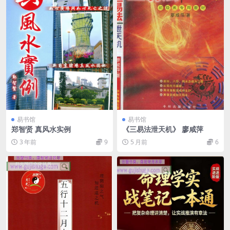
易书馆
易书馆
郑智贤 真风水实例
《三易法泄天机》 廖咸萍
3 年前
9
5 月前
6