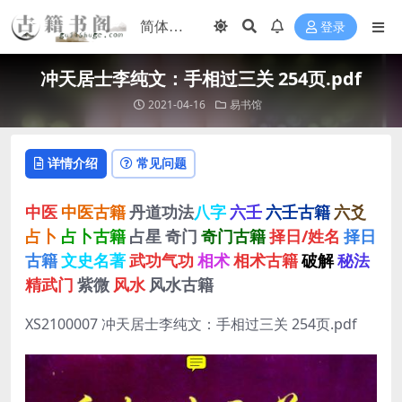
登录
冲天居士李纯文：手相过三关 254页.pdf
2021-04-16
易书馆
详情介绍
常见问题
中医
中医古籍
丹道功法
八字
六壬
六壬古籍
六爻
占卜
占卜古籍
占星
奇门
奇门古籍
择日/姓名
择日
古籍
文史名著
武功气功
相术
相术古籍
破解
秘法
精武门
紫微
风水
风水古籍
XS2100007 冲天居士李纯文：手相过三关 254页.pdf