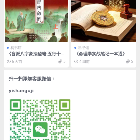
易书馆
易书馆
《盲派八字象法秘籍·五行十二
《命理学实战笔记一本通》
月吉凶命例》上下册
6 天前
5
4 周前
5
扫一扫添加客服微信：
yishanguji