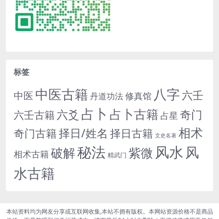
标签
中医古籍
八字
六壬
中医
修真馆
丹道功法
占卜
占卜古籍
六爻
奇门
六壬古籍
占星
相术
择日/姓名
奇门古籍
择日古籍
文史名著
秘法
风水
风
紫微
破解
相术古籍
精武门
水古籍
本站资料均为网友分享或互联网收集,本站不拥有版权。本网站资源价格不是商品