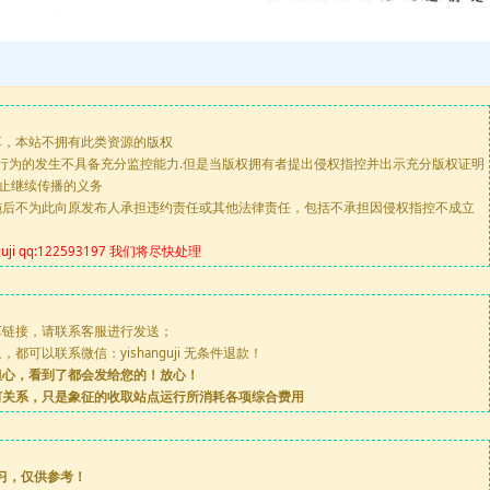
享，本站不拥有此类资源的版权
版行为的发生不具备充分监控能力.但是当版权拥有者提出侵权指控并出示充分版权证明
停止继续传播的义务
施后不为此向原发布人承担违约责任或其他法律责任，包括不承担因侵权指控不成立
 qq:122593197 我们将尽快处理
享链接，请联系客服进行发送；
可以联系微信：yishanguji 无条件退款！
担心，看到了都会发给您的！放心！
何关系，只是象征的收取站点运行所消耗各项综合费用
习，仅供参考！