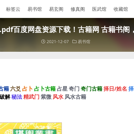
标签云
易书馆
易玄阁
修真阁
医武馆
收藏馆
.pdf百度网盘资源下载！古籍网 古籍书
2021-12-07
易书馆
古籍
六爻
占卜
占卜古籍
占星
奇门
奇门古籍
择日/姓名
择
破解
秘法
精武门
紫微
风水
风水古籍