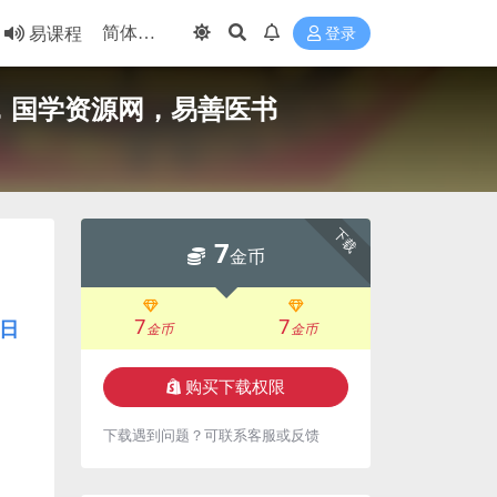
易课程
登录
阁，国学资源网，易善医书
下载
7
金币
7
7
日
金币
金币
购买下载权限
下载遇到问题？可联系客服或反馈