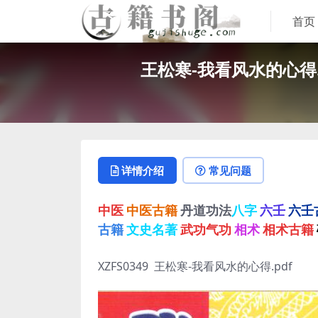
首页
王松寒-我看风水的心得
详情介绍
常见问题
中医
中医古籍
丹道功法
八字
六壬
六壬
古籍
文史名著
武功气功
相术
相术古籍
XZFS0349 王松寒-我看风水的心得.pdf