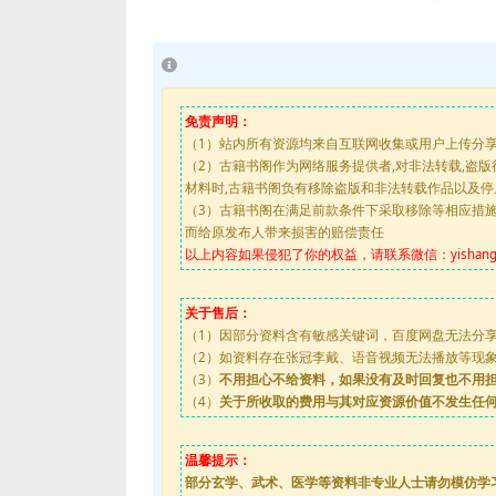
免责声明：
（1）站内所有资源均来自互联网收集或用户上传分
（2）古籍书阁作为网络服务提供者,对非法转载,盗
材料时,古籍书阁负有移除盗版和非法转载作品以及
（3）古籍书阁在满足前款条件下采取移除等相应措
而给原发布人带来损害的赔偿责任
以上内容如果侵犯了你的权益，请联系微信：yishanguji
关于售后：
（1）因部分资料含有敏感关键词，百度网盘无法分
（2）如资料存在张冠李戴、语音视频无法播放等现象，都
（3）
不用担心不给资料，如果没有及时回复也不用
（4）
关于所收取的费用与其对应资源价值不发生任
温馨提示：
部分玄学、武术、医学等资料非专业人士请勿模仿学