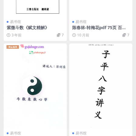
易书馆
易书馆
紫微斗数《赋文精解》
陈春林-转梅花pdf 75页 百度
云下载！
3 年前
7
10 月前
7
易书馆
易书馆