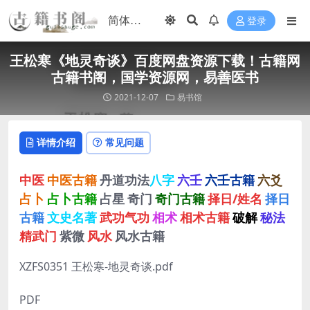
登录
王松寒《地灵奇谈》百度网盘资源下载！古籍网
古籍书阁，国学资源网，易善医书
2021-12-07
易书馆
详情介绍
常见问题
中医
中医古籍
丹道功法
八字
六壬
六壬古籍
六爻
占卜
占卜古籍
占星
奇门
奇门古籍
择日/姓名
择日
古籍
文史名著
武功气功
相术
相术古籍
破解
秘法
精武门
紫微
风水
风水古籍
XZFS0351 王松寒-地灵奇谈.pdf
PDF