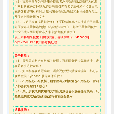
（2）古籍书阁作为网络服务提供者,对非法转载,盗版行为的发
生不具备充分监控能力.但是当版权拥有者提出侵权指控并出示
充分版权证明材料时,古籍书阁负有移除盗版和非法转载作品以
及停止继续传播的义务
（3）古籍书阁在满足前款条件下采取移除等相应措施后不为此
向原发布人承担违约责任或其他法律责任，包括不承担因侵权
指控不成立而给原发布人带来损害的赔偿责任
以上内容如果侵犯了你的权益，请联系微信：yishanguji
qq:122593197 我们将尽快处理
关于售后：
（1）因部分资料含有敏感关键词，百度网盘无法分享链接，请
联系客服进行发送；
（2）如资料存在张冠李戴、语音视频无法播放等现象，都可以
联系微信：yishanguji 无条件退款！
（3）
不用担心不给资料，如果没有及时回复也不用担心，看到
了都会发给您的！放心！
（4）
关于所收取的费用与其对应资源价值不发生任何关系，只
是象征的收取站点运行所消耗各项综合费用
温馨提示：