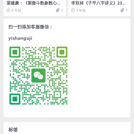
梁建豪：《紫微斗数象数心
李双林《子平八字讲义》232
学》
页
4 月前
7
3 年前
7
扫一扫添加客服微信：
yishanguji
标签