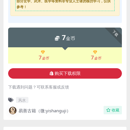
部分玄学、武术、医学等资料非专业人士请勿模仿学习，仅供
参考！
下载
7
金币
7
7
金币
金币
购买下载权限
下载遇到问题？可联系客服或反馈
风水
易善古籍（微:yishanguji）
收藏