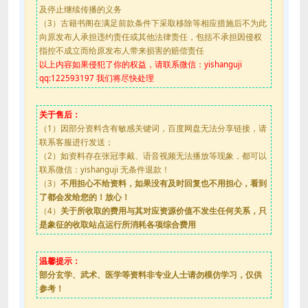
及停止继续传播的义务
（3）古籍书阁在满足前款条件下采取移除等相应措施后不为此
向原发布人承担违约责任或其他法律责任，包括不承担因侵权
指控不成立而给原发布人带来损害的赔偿责任
以上内容如果侵犯了你的权益，请联系微信：yishanguji
qq:122593197 我们将尽快处理
关于售后：
（1）因部分资料含有敏感关键词，百度网盘无法分享链接，请
联系客服进行发送；
（2）如资料存在张冠李戴、语音视频无法播放等现象，都可以
联系微信：yishanguji 无条件退款！
（3）
不用担心不给资料，如果没有及时回复也不用担心，看到
了都会发给您的！放心！
（4）
关于所收取的费用与其对应资源价值不发生任何关系，只
是象征的收取站点运行所消耗各项综合费用
温馨提示：
部分玄学、武术、医学等资料非专业人士请勿模仿学习，仅供
参考！