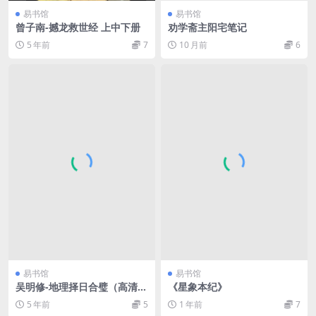
易书馆
易书馆
曾子南-撼龙救世经 上中下册
劝学斋主阳宅笔记
5 年前
7
10 月前
6
易书馆
易书馆
吴明修-地理择日合璧（高清
《星象本纪》
版）.pdf
5 年前
5
1 年前
7