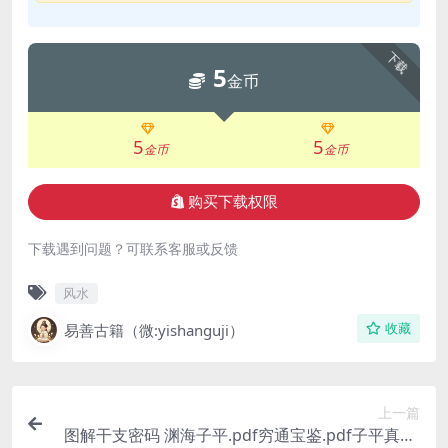
下载
5
金币
5
5
金币
金币
购买下载权限
下载遇到问题？可联系客服或反馈
风水
易善古籍（微:yishanguji）
收藏
上一篇
图解干支密码 渊海子平.pdf穷通宝鉴.pdf子平真诠.