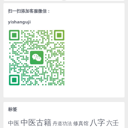
扫一扫添加客服微信：
yishanguji
标签
中医古籍
八字
六壬
中医
修真馆
丹道功法