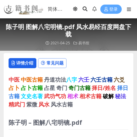
登录
陈子明 图解八宅明镜.pdf 风水易经百度网盘下
载
2021-04-25
易书馆
详情介绍
常见问题
中医
中医古籍
丹道功法
八字
六壬
六壬古籍
六爻
占卜
占卜古籍
占星
奇门
奇门古籍
择日/姓名
择日
古籍
文史名著
武功气功
相术
相术古籍
破解
秘法
精武门
紫微
风水
风水古籍
陈子明 – 图解八宅明镜.pdf