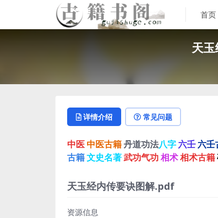
首页
天玉
详情介绍
常见问题
中医
中医古籍
丹道功法
八字
六壬
六壬
古籍
文史名著
武功气功
相术
相术古籍
天玉经内传要诀图解.pdf
资源信息