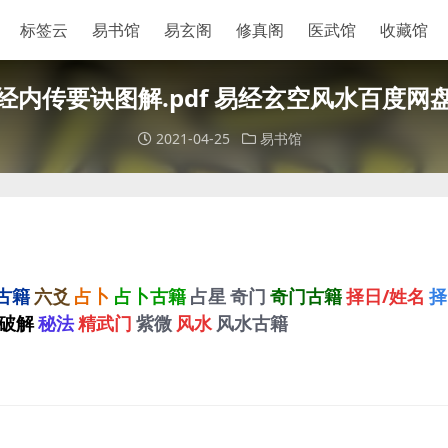
标签云
易书馆
易玄阁
修真阁
医武馆
收藏馆
经内传要诀图解.pdf 易经玄空风水百度网
2021-04-25
易书馆
古籍
六爻
占卜
占卜古籍
占星
奇门
奇门古籍
择日/姓名
择
破解
秘法
精武门
紫微
风水
风水古籍