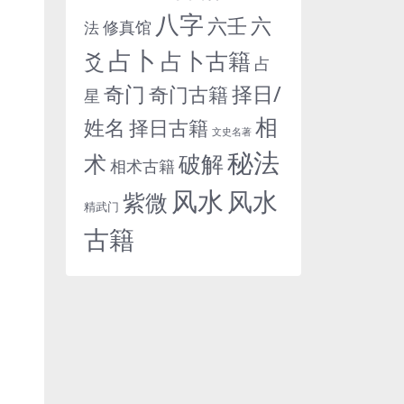
八字
六
六壬
修真馆
法
占卜
占卜古籍
爻
占
奇门
择日/
奇门古籍
星
相
姓名
择日古籍
文史名著
秘法
术
破解
相术古籍
风水
风水
紫微
精武门
古籍