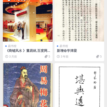
易书馆
易书馆
《商铺风水 》董易林,百度网
新增命学津梁
盘下载
3 月前
5
3 年前
5