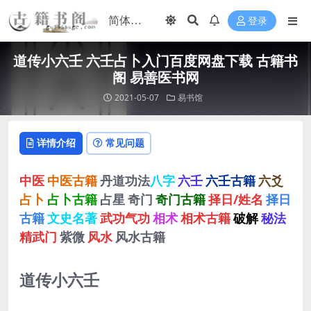
登录
道传小六壬 六壬占卜入门百度网盘下载 古籍书
阁 易善医书网
2021-05-07
易书馆
详情介绍
常见问题
中医
中医古籍
丹道功法
八字
六壬
六壬古籍
六爻
占卜
占卜古籍
占星
奇门
奇门古籍
择日/姓名
择日
古籍
文史名著
武功气功
相术
相术古籍
破解
秘法
精武门
紫微
风水
风水古籍
道传小六壬