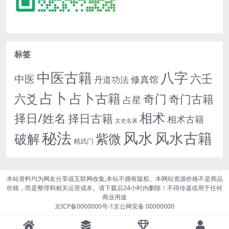
标签
中医古籍
八字
六壬
中医
修真馆
丹道功法
占卜
占卜古籍
六爻
奇门
奇门古籍
占星
相术
择日/姓名
择日古籍
相术古籍
文史名著
秘法
风水
风水古籍
紫微
破解
精武门
本站资料均为网友分享或互联网收集,本站不拥有版权。本网站资源价格不是商品
价格，而是整理和相关运营成本。请下载后24小时内删除！不得传递或用于任何
商业用途
京ICP备0000000号-1
京公网安备 00000000