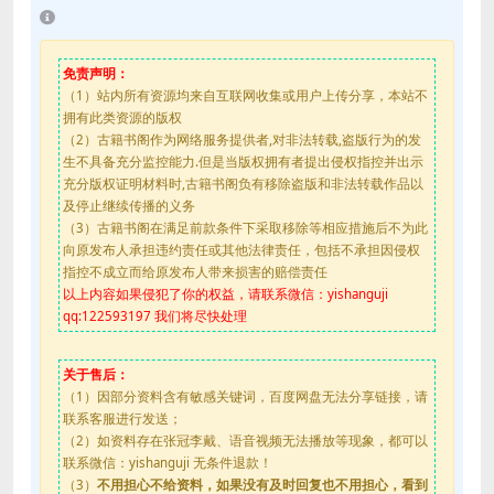
免责声明：
（1）站内所有资源均来自互联网收集或用户上传分享，本站不
拥有此类资源的版权
（2）古籍书阁作为网络服务提供者,对非法转载,盗版行为的发
生不具备充分监控能力.但是当版权拥有者提出侵权指控并出示
充分版权证明材料时,古籍书阁负有移除盗版和非法转载作品以
及停止继续传播的义务
（3）古籍书阁在满足前款条件下采取移除等相应措施后不为此
向原发布人承担违约责任或其他法律责任，包括不承担因侵权
指控不成立而给原发布人带来损害的赔偿责任
以上内容如果侵犯了你的权益，请联系微信：yishanguji
qq:122593197 我们将尽快处理
关于售后：
（1）因部分资料含有敏感关键词，百度网盘无法分享链接，请
联系客服进行发送；
（2）如资料存在张冠李戴、语音视频无法播放等现象，都可以
联系微信：yishanguji 无条件退款！
（3）
不用担心不给资料，如果没有及时回复也不用担心，看到