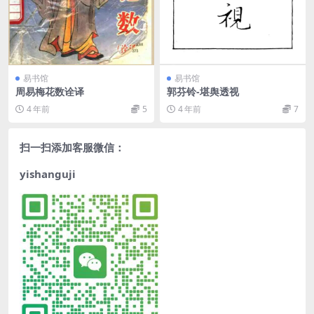
易书馆
易书馆
周易梅花数诠译
郭芬铃-堪舆透视
4 年前
5
4 年前
7
扫一扫添加客服微信：
yishanguji