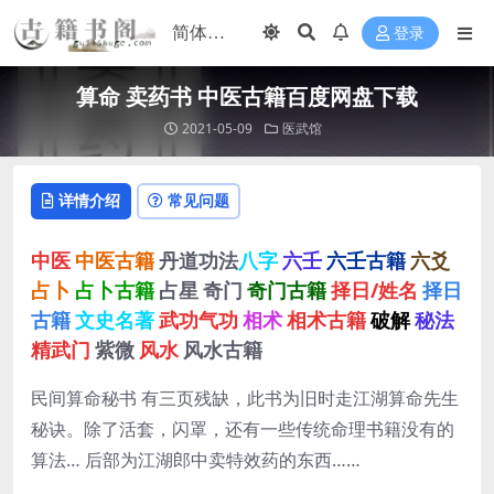
登录
算命 卖药书 中医古籍百度网盘下载
2021-05-09
医武馆
详情介绍
常见问题
中医
中医古籍
丹道功法
八字
六壬
六壬古籍
六爻
占卜
占卜古籍
占星
奇门
奇门古籍
择日/姓名
择日
古籍
文史名著
武功气功
相术
相术古籍
破解
秘法
精武门
紫微
风水
风水古籍
民间算命秘书 有三页残缺，此书为旧时走江湖算命先生
秘诀。除了活套，闪罩，还有一些传统命理书籍没有的
算法… 后部为江湖郎中卖特效药的东西……