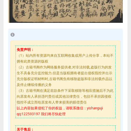
免责声明：
（1）站内所有资源均来自互联网收集或用户上传分享，本站不
拥有此类资源的版权
（2）古籍书阁作为网络服务提供者,对非法转载,盗版行为的发
生不具备充分监控能力.但是当版权拥有者提出侵权指控并出示
充分版权证明材料时,古籍书阁负有移除盗版和非法转载作品以
及停止继续传播的义务
（3）古籍书阁在满足前款条件下采取移除等相应措施后不为此
向原发布人承担违约责任或其他法律责任，包括不承担因侵权
指控不成立而给原发布人带来损害的赔偿责任
以上内容如果侵犯了你的权益，请联系微信：yishanguji
qq:122593197 我们将尽快处理
关于售后：