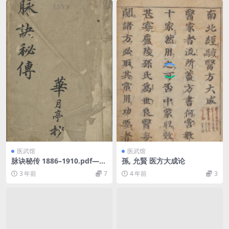
医武馆
医武馆
脉诀秘传 1886–1910.pdf——
孫, 允賢 医方大成论
古籍书阁
3 年前
7
4 年前
3