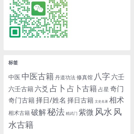
标签
中医古籍
八字
六壬
中医
修真馆
丹道功法
占卜
占卜古籍
六爻
奇门
六壬古籍
占星
相术
择日/姓名
奇门古籍
择日古籍
文史名著
秘法
风水
风
紫微
破解
相术古籍
精武门
水古籍