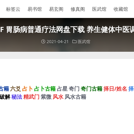
标签云
易书馆
易玄阁
修真阁
医武馆
收藏馆
DF 胃肠病普通疗法网盘下载 养生健体中医
2021-04-21
医武馆
古籍
六爻
占卜
占卜古籍
占星
奇门
奇门古籍
择日/姓名
择
破解
秘法
精武门
紫微
风水
风水古籍