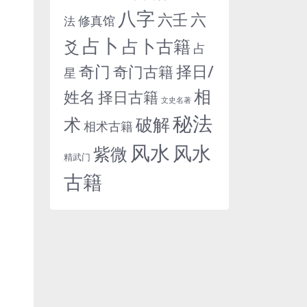
八字
六
六壬
修真馆
法
占卜
占卜古籍
爻
占
奇门
择日/
奇门古籍
星
相
姓名
择日古籍
文史名著
秘法
术
破解
相术古籍
风水
风水
紫微
精武门
古籍