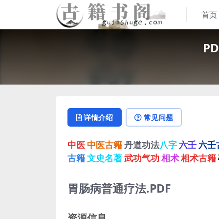
首页
P
详情介绍
常见问题
中医
中医古籍
丹道功法
八字
六壬
六壬
古籍
文史名著
武功气功
相术
相术古籍
胃肠病普通疗法.PDF
资源信息