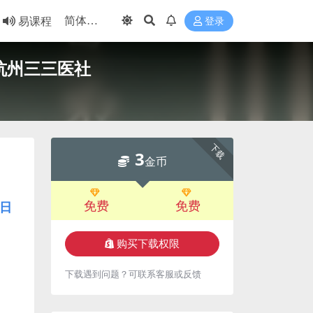
易课程
登录
]杭州三三医社
下载
3
金币
免费
免费
日
购买下载权限
下载遇到问题？可联系客服或反馈