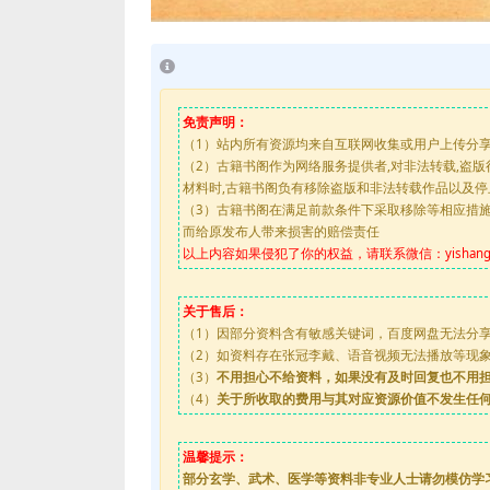
免责声明：
（1）站内所有资源均来自互联网收集或用户上传分
（2）古籍书阁作为网络服务提供者,对非法转载,盗
材料时,古籍书阁负有移除盗版和非法转载作品以及
（3）古籍书阁在满足前款条件下采取移除等相应措
而给原发布人带来损害的赔偿责任
以上内容如果侵犯了你的权益，请联系微信：yishanguji
关于售后：
（1）因部分资料含有敏感关键词，百度网盘无法分
（2）如资料存在张冠李戴、语音视频无法播放等现象，都
（3）
不用担心不给资料，如果没有及时回复也不用
（4）
关于所收取的费用与其对应资源价值不发生任
温馨提示：
部分玄学、武术、医学等资料非专业人士请勿模仿学