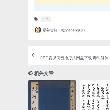
中医
易善古籍（微:yishanguji）
PDF 胃肠病普通疗法网盘下载 养生健
相关文章