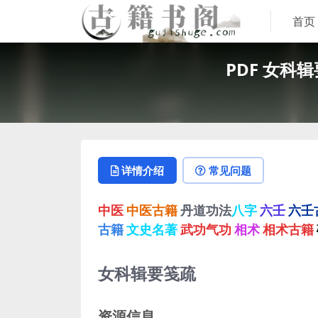
首页
PDF 女科
详情介绍
常见问题
中医
中医古籍
丹道功法
八字
六壬
六壬
古籍
文史名著
武功气功
相术
相术古籍
女科辑要笺疏
资源信息