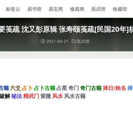
标签云
易书馆
易玄阁
修真阁
医武馆
收藏馆
辑要笺疏 沈又彭原辑 张寿颐笺疏[民国20年
2021-04-21
医武馆
古籍
六爻
占卜
占卜古籍
占星
奇门
奇门古籍
择日/姓名
择
破解
秘法
精武门
紫微
风水
风水古籍