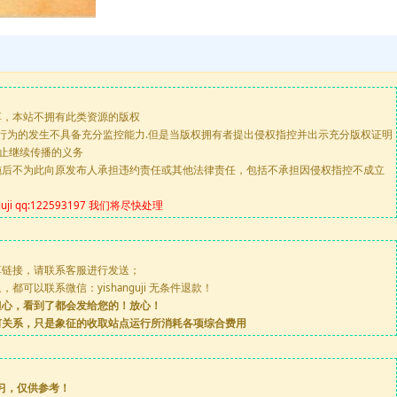
享，本站不拥有此类资源的版权
版行为的发生不具备充分监控能力.但是当版权拥有者提出侵权指控并出示充分版权证明
停止继续传播的义务
施后不为此向原发布人承担违约责任或其他法律责任，包括不承担因侵权指控不成立
 qq:122593197 我们将尽快处理
享链接，请联系客服进行发送；
可以联系微信：yishanguji 无条件退款！
担心，看到了都会发给您的！放心！
何关系，只是象征的收取站点运行所消耗各项综合费用
习，仅供参考！