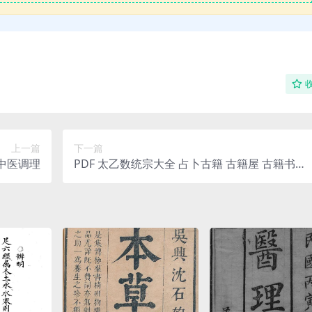
上一篇
下一篇
体中医调理
PDF 太乙数统宗大全 占卜古籍 古籍屋 古籍书阁
国学易善医书网百度网盘下载