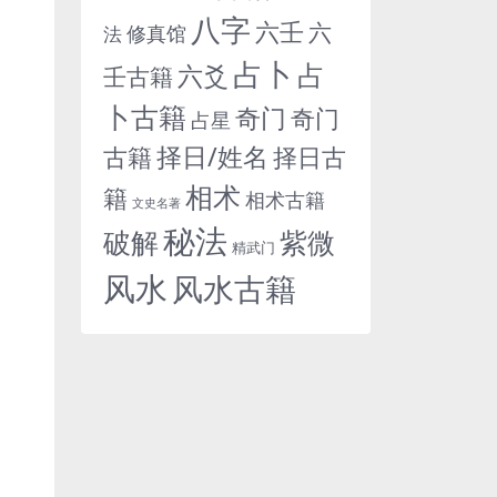
八字
六壬
六
修真馆
法
占卜
占
六爻
壬古籍
卜古籍
奇门
奇门
占星
择日/姓名
古籍
择日古
相术
籍
相术古籍
文史名著
秘法
紫微
破解
精武门
风水
风水古籍